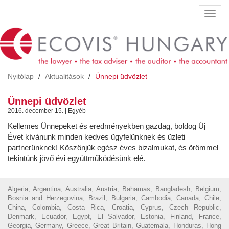
Ugrás
Navig
a
átkap
tartalomra
Nyitólap
Aktualitások
Ünnepi üdvözlet
Ünnepi üdvözlet
2016. december 15. | Egyéb
Kellemes Ünnepeket és eredményekben gazdag, boldog Új
Évet kívánunk minden kedves ügyfelünknek és üzleti
partnerünknek! Köszönjük egész éves bizalmukat, és örömmel
tekintünk jövő évi együttműködésünk elé.
Algeria, Argentina, Australia, Austria, Bahamas, Bangladesh, Belgium,
Bosnia and Herzegovina, Brazil, Bulgaria, Cambodia, Canada, Chile,
China, Colombia, Costa Rica, Croatia, Cyprus, Czech Republic,
Denmark, Ecuador, Egypt, El Salvador, Estonia, Finland, France,
Georgia, Germany, Greece, Great Britain, Guatemala, Honduras, Hong