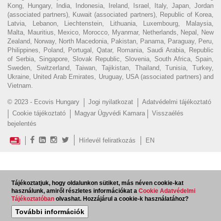
Kong, Hungary, India, Indonesia, Ireland, Israel, Italy, Japan, Jordan
(associated partners), Kuwait (associated partners), Republic of Korea,
Latvia, Lebanon, Liechtenstein, Lithuania, Luxembourg, Malaysia,
Malta, Mauritius, Mexico, Morocco, Myanmar, Netherlands, Nepal, New
Zealand, Norway, North Macedonia, Pakistan, Panama, Paraguay, Peru,
Philippines, Poland, Portugal, Qatar, Romania, Saudi Arabia, Republic
of Serbia, Singapore, Slovak Republic, Slovenia, South Africa, Spain,
Sweden, Switzerland, Taiwan, Tajikistan, Thailand, Tunisia, Turkey,
Ukraine, United Arab Emirates, Uruguay, USA (associated partners) and
Vietnam.
© 2023 - Ecovis Hungary
Jogi nyilatkozat
Adatvédelmi tájékoztató
Cookie tájékoztató
Magyar Ügyvédi Kamara
Visszaélés
bejelentés
Hírlevél feliratkozás
EN
Tájékoztatjuk, hogy oldalunkon sütiket, más néven cookie-kat
használunk, amiről részletes információkat a
Cookie Adatvédelmi
Tájékoztatóban
olvashat. Hozzájárul a cookie-k használatához?
További információk