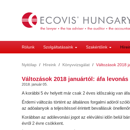
Ugrás
a
tartalomra
Rólunk
Szolgáltatásaink
Szakértőink
Híre
Nyitólap
Híreink
Könyvvizsgálat
Változások 2018 ja
Változások 2018 januártól: áfa levonás
2018. január 05.
A korábbi 5 év helyett már csak 2 éves időszakig van áf
Érdemi változás történt az általános forgalmi adóról szól
az adóalanyok a teljesítéssel érintett bevallásuk önellenő
Korábban az adólevonási jogot az elévülési időn belül bá
évről 2 évre csökkent.