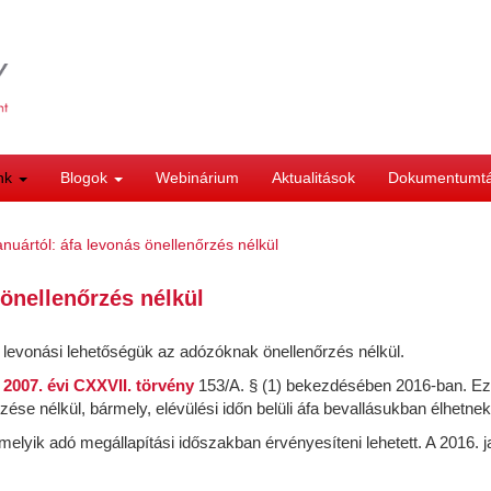
ink
Blogok
Webinárium
Aktualitások
Dokumentumt
nuártól: áfa levonás önellenőrzés nélkül
 önellenőrzés nélkül
a levonási lehetőségük az adózóknak önellenőrzés nélkül.
ó
2007. évi CXXVII. törvény
153/A. § (1) bekezdésében 2016-ban. Ezze
rzése nélkül, bármely, elévülési időn belüli áfa bevallásukban élhetne
rmelyik adó megállapítási időszakban érvényesíteni lehetett. A 2016. 