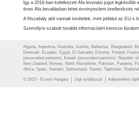
Így a 2016-ban keletkezett Áfa levonási jogot legkésőbb
éves Áfa bevallásban lehet érvényesíteni önellenőrzés né
A főszabály alól vannak kivételek, mint például az EU-s 
Személyre szabott további információért keresse bizal
Algeria, Argentina, Australia, Austria, Bahamas, Bangladesh, 
Denmark, Ecuador, Egypt, El Salvador, Estonia, Finland, France
(associated partners), Kuwait (associated partners), Republic 
New Zealand, Norway, North Macedonia, Pakistan, Panama, Parag
Africa, Spain, Sweden, Switzerland, Taiwan, Tajikistan, Thailan
© 2023 - Ecovis Hungary
Jogi nyilatkozat
Adatvédelmi tájé