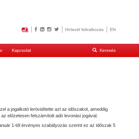
Hírlevél feliratkozás
EN
Keresés
ár
Kapcsolat
űrlap
Keresés
l a jogalkotó lerövidítette azt az időszakot, ameddig
k az előzetesen felszámított adó levonási jogával.
január 1-től érvényes szabályozás szerint ez az időszak 5