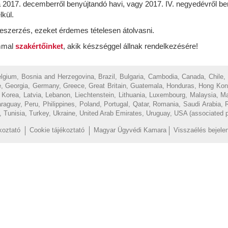
 a 2017. decemberről benyújtandó havi, vagy 2017. IV. negyedévről b
lkül.
beszerzés, ezeket érdemes tételesen átolvasni.
ommal
szakértőinket
, akik készséggel állnak rendelkezésére!
Belgium, Bosnia and Herzegovina, Brazil, Bulgaria, Cambodia, Canada, Chile,
, Georgia, Germany, Greece, Great Britain, Guatemala, Honduras, Hong Kong, H
of Korea, Latvia, Lebanon, Liechtenstein, Lithuania, Luxembourg, Malaysia, 
uay, Peru, Philippines, Poland, Portugal, Qatar, Romania, Saudi Arabia, R
d, Tunisia, Turkey, Ukraine, United Arab Emirates, Uruguay, USA (associated 
koztató
Cookie tájékoztató
Magyar Ügyvédi Kamara
Visszaélés bejele