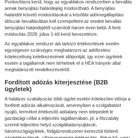
Pontosításra kerül, hogy az egyablakos rendszerben a bevallás
annak benyújtási határidejéig módosítható. A benyújtási
határidőt követő módosításokat a későbbi adómegállapítási
időszak bevallásában kell szerepeltetni az eredeti bevallás
benyújtási határidejétől számított három éven belül. A fenti
módosítás 2028. július 1-től kerül bevezetésre.
Az egyablakos rendszer alá tartozó értékesítések esetén
egységesen szükséges meghatározni az adófizetési
kötelezettség keletkezésének időpontját, így ezen ügyletek
esetén a tagállamok nem térhetnek el a HÉA Irányelv által
meghatározott rendelkezésektől.
Fordított adózás kiterjesztése (B2B
ügyletek)
A hatályos szabályozás több ügylet esetén kötelezően előírja a
fordított adózás alkalmazását, amennyiben a szolgáltatást
nyújtó, terméket értékesítő adóalany nem telepedett le
gazdasági céllal a teljesítés tagállamában, pl. a főszabály
szerinti teljesítési helyű szolgáltatásnyújtások,
háromszögügyletek, födgázrendszeren keresztül történő
gázértékesítések, villamosenergia-értékesítés, illetve hő- vagy