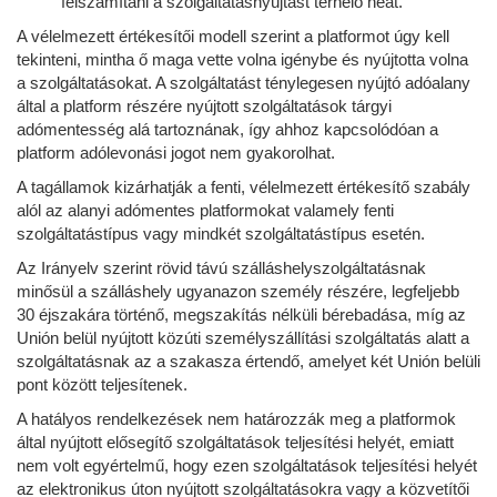
felszámítani a szolgáltatásnyújtást terhelő héát.
A vélelmezett értékesítői modell szerint a platformot úgy kell
tekinteni, mintha ő maga vette volna igénybe és nyújtotta volna
a szolgáltatásokat. A szolgáltatást ténylegesen nyújtó adóalany
által a platform részére nyújtott szolgáltatások tárgyi
adómentesség alá tartoznának, így ahhoz kapcsolódóan a
platform adólevonási jogot nem gyakorolhat.
A tagállamok kizárhatják a fenti, vélelmezett értékesítő szabály
alól az alanyi adómentes platformokat valamely fenti
szolgáltatástípus vagy mindkét szolgáltatástípus esetén.
Az Irányelv szerint rövid távú szálláshelyszolgáltatásnak
minősül a szálláshely ugyanazon személy részére, legfeljebb
30 éjszakára történő, megszakítás nélküli bérebadása, míg az
Unión belül nyújtott közúti személyszállítási szolgáltatás alatt a
szolgáltatásnak az a szakasza értendő, amelyet két Unión belüli
pont között teljesítenek.
A hatályos rendelkezések nem határozzák meg a platformok
által nyújtott elősegítő szolgáltatások teljesítési helyét, emiatt
nem volt egyértelmű, hogy ezen szolgáltatások teljesítési helyét
az elektronikus úton nyújtott szolgáltatásokra vagy a közvetítői