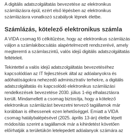
A digitális adatszolgáltatás bevezetése az elektronikus
számlázásra épül, ezért első lépésben az elektronikus
számlázásra vonatkozó szabályok lépnek életbe.
Számlázás, kötelező elektronikus számla
A VIDA csomag fő célkitűzése, hogy az elektronikus számlázás
váljon a számlakibocsátás alapértelmezett rendszerévé, amely
megteremti a számlaszintű, valós idejű digitális adatszolgáltatás
feltételeit.
Tekintettel a valós idejű adatszolgáltatás bevezetéséhez
kapcsolódóan az IT fejlesztések által az adóalanyokra és
adóhatóságokra nehezedő adminisztratív terhekre, a digitális
adatszolgáltatás és kapcsolódó elektronikus számlázási
rendelkezések bevezetése 2030. július 1-éig elhalasztásra
került. Mindamellett a csomag biztosítja, hogy a kötelező
elektronikus számlázást bevezetni tervező tagállamok már
korábban is élhessenek ezen lehetőséggel. Emiatt a VIDA
csomag hatálybalépésével (2025. április 13-án) életbe lépett
módosítás szerint a tagállamok már a kihirdetést követően
előírhatják a területükön letelepedett adóalanyok számára az