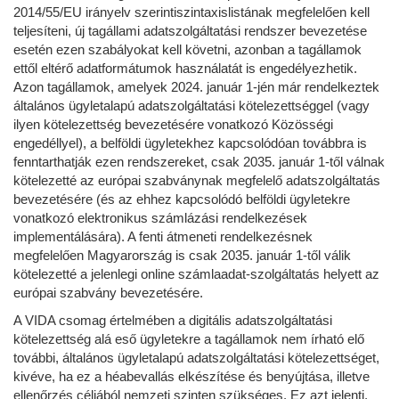
2014/55/EU irányelv szerintiszintaxislistának megfelelően kell
teljesíteni, új tagállami adatszolgáltatási rendszer bevezetése
esetén ezen szabályokat kell követni, azonban a tagállamok
ettől eltérő adatformátumok használatát is engedélyezhetik.
Azon tagállamok, amelyek 2024. január 1-jén már rendelkeztek
általános ügyletalapú adatszolgáltatási kötelezettséggel (vagy
ilyen kötelezettség bevezetésére vonatkozó Közösségi
engedéllyel), a belföldi ügyletekhez kapcsolódóan továbbra is
fenntarthatják ezen rendszereket, csak 2035. január 1-től válnak
kötelezetté az európai szabványnak megfelelő adatszolgáltatás
bevezetésére (és az ehhez kapcsolódó belföldi ügyletekre
vonatkozó elektronikus számlázási rendelkezések
implementálására). A fenti átmeneti rendelkezésnek
megfelelően Magyarország is csak 2035. január 1-től válik
kötelezetté a jelenlegi online számlaadat-szolgáltatás helyett az
európai szabvány bevezetésére.
A VIDA csomag értelmében a digitális adatszolgáltatási
kötelezettség alá eső ügyletekre a tagállamok nem írható elő
további, általános ügyletalapú adatszolgáltatási kötelezettséget,
kivéve, ha ez a héabevallás elkészítése és benyújtása, illetve
ellenőrzés céljából nemzeti szinten szükséges. Ez azt jelenti,