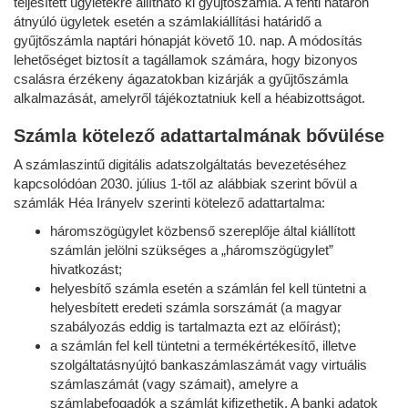
teljesített ügyletekre állítható ki gyűjtőszámla. A fenti határon
átnyúló ügyletek esetén a számlakiállítási határidő a
gyűjtőszámla naptári hónapját követő 10. nap. A módosítás
lehetőséget biztosít a tagállamok számára, hogy bizonyos
csalásra érzékeny ágazatokban kizárják a gyűjtőszámla
alkalmazását, amelyről tájékoztatniuk kell a héabizottságot.
Számla kötelező adattartalmának bővülése
A számlaszintű digitális adatszolgáltatás bevezetéséhez
kapcsolódóan 2030. július 1-től az alábbiak szerint bővül a
számlák Héa Irányelv szerinti kötelező adattartalma:
háromszögügylet közbenső szereplője által kiállított
számlán jelölni szükséges a „háromszögügylet”
hivatkozást;
helyesbítő számla esetén a számlán fel kell tüntetni a
helyesbített eredeti számla sorszámát (a magyar
szabályozás eddig is tartalmazta ezt az előírást);
a számlán fel kell tüntetni a termékértékesítő, illetve
szolgáltatásnyújtó bankaszámlaszámát vagy virtuális
számlaszámát (vagy számait), amelyre a
számlabefogadók a számlát kifizethetik. A banki adatok