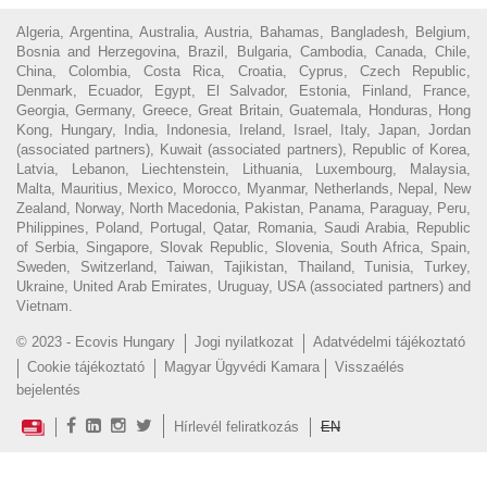
Algeria, Argentina, Australia, Austria, Bahamas, Bangladesh, Belgium,
Bosnia and Herzegovina, Brazil, Bulgaria, Cambodia, Canada, Chile,
China, Colombia, Costa Rica, Croatia, Cyprus, Czech Republic,
Denmark, Ecuador, Egypt, El Salvador, Estonia, Finland, France,
Georgia, Germany, Greece, Great Britain, Guatemala, Honduras, Hong
Kong, Hungary, India, Indonesia, Ireland, Israel, Italy, Japan, Jordan
(associated partners), Kuwait (associated partners), Republic of Korea,
Latvia, Lebanon, Liechtenstein, Lithuania, Luxembourg, Malaysia,
Malta, Mauritius, Mexico, Morocco, Myanmar, Netherlands, Nepal, New
Zealand, Norway, North Macedonia, Pakistan, Panama, Paraguay, Peru,
Philippines, Poland, Portugal, Qatar, Romania, Saudi Arabia, Republic
of Serbia, Singapore, Slovak Republic, Slovenia, South Africa, Spain,
Sweden, Switzerland, Taiwan, Tajikistan, Thailand, Tunisia, Turkey,
Ukraine, United Arab Emirates, Uruguay, USA (associated partners) and
Vietnam.
© 2023 - Ecovis Hungary
Jogi nyilatkozat
Adatvédelmi tájékoztató
Cookie tájékoztató
Magyar Ügyvédi Kamara
Visszaélés
bejelentés
Hírlevél feliratkozás
EN