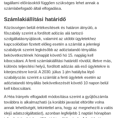
tagállami előírásoktól függően szükséges lehet annak a
számlabefogadó általi elfogadása.
Számlakiállítási határidő
Közösségen belüli értékesítések és határon átnyúló, a
főszabály szerint a fordított adózás alá tartozó
szolgáltatásnyújtások, valamint az utóbbi ügyletekhez
kapcsolódóan fizetett előleg esetén a számlát a jelenlegi
szabályok szerint legkésőbb az adóztatandó tényállás
bekövetkeztének hónapját követő hó 15. napjáig kell
kibocsátani. A fenti számlakiállítási határidő rövidül, illetve más,
különös teljesítési helyű, fordított adózás alá eső ügyletekre is
kiterjesztésre kerül. A 2030. július 1-jén hatályba lépő
szabályozás szerint a számlát a fenti ügyletek esetén az
adóztatandó tényállás bekövetkezését követő 10 napon belül
kell kibocsátani.
A Héa Irányelv elfogadott módosítása szerint a gyűjtőszámla
továbbra is alkalmazható (a korábbi javaslat eltörölte volna
annak lehetőségét, tekintettel arra, hogy az megnehezíti a valós
idejű adatszolgáltatást), azonban legfeljebb 1 naptári hónapban