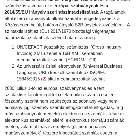
számlázásra vonatkozó
európai szabványnak és a
2014/55/EU irányelv szerintiszintaxislistának
. A tagállamok
ettől eltérő szabványok alkalmazását is engedélyezhetik a
Közösségen belüli, határon átnyúló B2B ügyletek kivételével. A
szintaxtislistát az (EU) 2017/1870 bizottsági végrehajtási
határozata az alábbiak szerint határozza meg:
UN/CEFACT ágazatközi számlázási (Cross Industry
Invoice) XML üzenet a 16B XML sémákban
meghatározottak szerint (SCRDM – CII)
Az univerzális üzleti leírónyelven (Universal Business
Language, UBL) készült számlák az ISO/IEC
19845:2015
(2)
által meghatározottak szerint
2030. július 1-től az európai szabványnak és a fenti
szintaxtislistának megfelelő elektronikus számla esetén
főszabály szerint nem szükséges az adóalany vagy nem
adóalany jogi személy számlabefogadó általi elfogadás, míg
más szabványnak megfelelő elektronikus számlák, illetve az
elektronikus számláktól eltérő, elektronikus formájú számlák
esetén, valamint más személyek (pl. nem adóalany
magánszemélyek) részére kibocsátott számlák esetén a