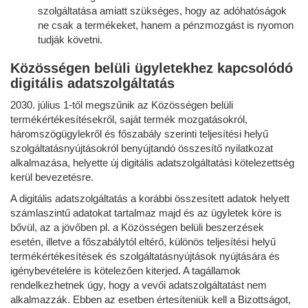
szolgáltatása amiatt szükséges, hogy az adóhatóságok
ne csak a termékeket, hanem a pénzmozgást is nyomon
tudják követni.
Közösségen belüli ügyletekhez kapcsolódó
digitális adatszolgáltatás
2030. július 1-től megszűnik az Közösségen belüli
termékértékesítésekről, saját termék mozgatásokról,
háromszögügylekről és főszabály szerinti teljesítési helyű
szolgáltatásnyújtásokról benyújtandó összesítő nyilatkozat
alkalmazása, helyette új digitális adatszolgáltatási kötelezettség
kerül bevezetésre.
A digitális adatszolgáltatás a korábbi összesített adatok helyett
számlaszintű adatokat tartalmaz majd és az ügyletek köre is
bővül, az a jövőben pl. a Közösségen belüli beszerzések
esetén, illetve a főszabálytól eltérő, különös teljesítési helyű
termékértékesítések és szolgáltatásnyújtások nyújtására és
igénybevételére is kötelezően kiterjed. A tagállamok
rendelkezhetnek úgy, hogy a vevői adatszolgáltatást nem
alkalmazzák. Ebben az esetben értesíteniük kell a Bizottságot,