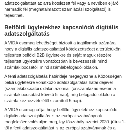
adatszolgáltatást az arra kötelezett fél vagy a nevében eljáró
harmadik fél (meghatalmazott számlázási szolgáltató) is
teljesítheti.
Belföldi ügyletekhez kapcsolódó digitális
adatszolgáltatás
A VIDA csomag lehetőséget biztosít a tagállamok számára,
hogy a digitális adatszolgáltatási kötelezettséget a területükön
teljesített belföldi B2B ügyletekre és saját maguk részére
teljesített ügyletekre vonatkozóan is bevezessék mind
számlakibocsátói, mind számlabefogadói oldalon.
A fenti adatszolgáltatás határideje megegyezne a Közösségen
belüli ügyletekre vonatkozó adatszolgáltatás határidejével
(számlakibocsátói oldalon azonnali (önszámlázás esetén a
számlakibocsátást követő 5. nap), míg befogadói oldalon a
számla kézhezvételétől számított 5 nap).
A VIDA csomag célja, hogy belföldi ügyletekhez kapcsolódó
digitális adatszolgáltatás is az európai szabványnak
megfelelően valósuljon meg, így főszabály szerint 2030. július 1-
től a fenti adatszolgáltatást is az európai szabványnak és a