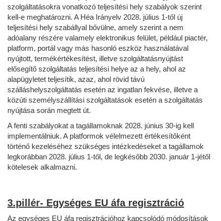
szolgáltatásokra vonatkozó teljesítési hely szabályok szerint
kell-e meghatározni. A Héa Irányelv 2028. július 1-től új
teljesítési hely szabállyal bővülne, amely szerint a nem
adóalany részére valamely elektronikus felület, például piactér,
platform, portál vagy más hasonló eszköz használatával
nyújtott, termékértékesítést, illetve szolgáltatásnyújtást
elősegítő szolgáltatás teljesítési helye az a hely, ahol az
alapügyletet teljesítik, azaz, ahol rövid távú
szálláshelyszolgáltatás esetén az ingatlan fekvése, illetve a
közúti személyszállítási szolgáltatások esetén a szolgáltatás
nyújtása során megtett út.
A fenti szabályokat a tagállamoknak 2028. június 30-ig kell
implementálniuk. A platformok vélelmezett értékesítőként
történő kezeléséhez szükséges intézkedéseket a tagállamok
legkorábban 2028. július 1-től, de legkésőbb 2030. január 1-jétől
kötelesek alkalmazni.
3.pillér- Egységes EU áfa regisztráció
Az egységes EU áfa regisztrációhoz kapcsolódó módosítások