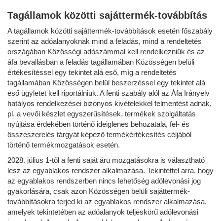
Tagállamok közötti sajáttermék-továbbítás
A tagállamok közötti sajáttermék-továbbítások esetén főszabály
szerint az adóalanyoknak mind a feladás, mind a rendeltetés
országában Közösségi adószámmal kell rendelkezniük és az
áfa bevallásban a feladás tagállamában Közösségen belüli
értékesítéssel egy tekintet alá eső, míg a rendeltetés
tagállamában Közösségen belül beszerzéssel egy tekintet alá
eső ügyletet kell riportálniuk. A fenti szabály alól az Áfa Irányelv
hatályos rendelkezései bizonyos kivételekkel felmentést adnak,
pl. a vevői készlet egyszerűsítések, termékek szolgáltatás
nyújtása érdekében történő ideiglenes behozatala, fel- és
összeszerelés tárgyát képező termékértékesítés céljából
történő termékmozgatások esetén.
2028. július 1-től a fenti saját áru mozgatásokra is választható
lesz az egyablakos rendszer alkalmazása. Tekintettel arra, hogy
az egyablakos rendszerben nincs lehetőség adólevonási jog
gyakorlására, csak azon Közösségen belüli sajáttermék-
továbbításokra terjed ki az egyablakos rendszer alkalmazása,
amelyek tekintetében az adóalanyok teljeskörű adólevonási