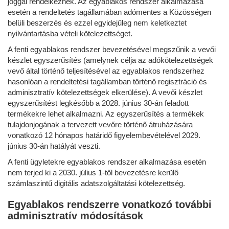
joggal rendelkeznek. Az egyablakos rendszer alkalmazása
esetén a rendeltetés tagállamában adómentes a Közösségen
belüli beszerzés és ezzel egyidejűleg nem keletkeztet
nyilvántartásba vételi kötelezettséget.
A fenti egyablakos rendszer bevezetésével megszűnik a vevői
készlet egyszerűsítés (amelynek célja az adókötelezettségek
vevő által történő teljesítésével az egyablakos rendszerhez
hasonlóan a rendeltetési tagállamban történő regisztráció és
adminisztratív kötelezettségek elkerülése). A vevői készlet
egyszerűsítést legkésőbb a 2028. június 30-án feladott
termékekre lehet alkalmazni. Az egyszerűsítés a termékek
tulajdonjogának a tervezett vevőre történő átruházására
vonatkozó 12 hónapos határidő figyelembevételével 2029.
június 30-án hatályát veszti.
A fenti ügyletekre egyablakos rendszer alkalmazása esetén
nem terjed ki a 2030. július 1-től bevezetésre kerülő
számlaszintű digitális adatszolgáltatási kötelezettség.
Egyablakos rendszerre vonatkozó további
adminisztratív módosítások