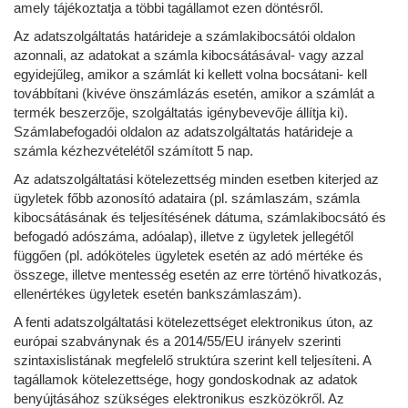
amely tájékoztatja a többi tagállamot ezen döntésről.
Az adatszolgáltatás határideje a számlakibocsátói oldalon
azonnali, az adatokat a számla kibocsátásával- vagy azzal
egyidejűleg, amikor a számlát ki kellett volna bocsátani- kell
továbbítani (kivéve önszámlázás esetén, amikor a számlát a
termék beszerzője, szolgáltatás igénybevevője állítja ki).
Számlabefogadói oldalon az adatszolgáltatás határideje a
számla kézhezvételétől számított 5 nap.
Az adatszolgáltatási kötelezettség minden esetben kiterjed az
ügyletek főbb azonosító adataira (pl. számlaszám, számla
kibocsátásának és teljesítésének dátuma, számlakibocsátó és
befogadó adószáma, adóalap), illetve z ügyletek jellegétől
függően (pl. adóköteles ügyletek esetén az adó mértéke és
összege, illetve mentesség esetén az erre történő hivatkozás,
ellenértékes ügyletek esetén bankszámlaszám).
A fenti adatszolgáltatási kötelezettséget elektronikus úton, az
európai szabványnak és a 2014/55/EU irányelv szerinti
szintaxislistának megfelelő struktúra szerint kell teljesíteni. A
tagállamok kötelezettsége, hogy gondoskodnak az adatok
benyújtásához szükséges elektronikus eszközökről. Az