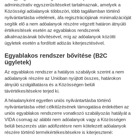
adminisztratív egyszerűsítéseket tartalmaznak, amelyek a
Közösségi adóalanyok többszöri, több tagállamban történő
nyilvántartásba vételének, áfa regisztrációjának minimalizációját
segítik elő a nem adóalanyok részére végzett határon átnyúló
értékesítések esetén az egyablakos rendszerek
alkalmazásának bővítésével, míg az adóalanyok közötti
ügyletek esetén a fordított adózás kiterjesztésével.
Egyablakos rendszer bővítése (B2C
ügyletek)
Az egyablakos rendszer a hatályos szabályok szerint a nem
adóalanyok részére az Unióban nyújtott összes, határokon
átnyúló szolgáltatásra és a Közösségen belüli
távértékesítésekre terjed ki.
A héaalanyként egyetlen uniós nyilvántartásba történő
nyilvántartásba vétel célkitűzésének támogatása érdekében az
uniós egyablakos rendszerre vonatkozó szabályozás hatályát a
VIDA csomag az alábbi nem adóalanyok vagy a Közösségen
belüli beszerzés után adófizetésre nem kötelezett adóalanyok
részére történő termékértékesítésekre is kiterjesztené: