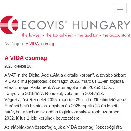
Ugrás
Navig
a
átkap
tartalomra
Nyitólap
A VIDA csomag
A VIDA csomag
2025. október 20.
A VAT in the Digital Age („Áfa a digitális korban”, a továbbiakban:
VIDA) című jogalkotási csomagot 2025. március 11-én fogadta
el az Európai Parlament. A csomagot alkotó 2025/516. sz.
Irányelv, a 2015/517. Rendelet, valamint a 2025/518.
Végrehajtási Rendelet 2025. március 25-én került kihirdetésreaz
Európai Unió hivatalos lapjában és 2025. április 13-án lépett
hatályba, azonban az abban foglalt szabályok több üzemben,
2032. július 1-jéig kerülnek bevezetésre.
Az alábbiakban összefoglaljuk a VIDA csomag Közösségi áfa