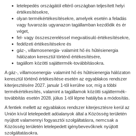
letelepedés országától eltérő országban teljesített helyi
értékesítésekre,
olyan termékértékesítésekre, amelyek esetén a feladás
vagy fuvarozás ugyanazon tagállamban kezdődik és ér
véget,
fel- vagy összeszereléssel megvalósuló értékesítésekre,
fedélzeti értékesítésekre és
gáz-, villamosenergia- valamint hő és hűtésienergia
hálózaton keresztül történő értékesítésére,
tagállom közötti sajáttermék-továbbításokra.
A gáz-, villamosenergia- valamint hő és hűtésienergia hálózaton
keresztül történő értékesítése esetén az egyablakos rendszer
kiterjesztésére 2027. január 1-től kerülne sor, míg a többi
termékértékesítés, valamint a tagállamok közötti sajáttermék-
továbbítás esetén 2028. július 1-től lépne hatályba a módosítás.
A fentiek mellett az egyablakos rendszer kiterjesztésre kerül az
Unión kívül letelepedett adóalanyok által a Közösség területén
nyújtott valamennyi fogyasztói szolgáltatásra, nemcsak a
Közösség területén letelepedett igénybevevőknek nyújtott
szolgáltatásokra.