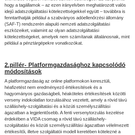
hogy a tagállamok – az ezen irányelvben meghatározott valós
idejű adatszolgáltatási kötelezettségekkel együtt – továbbra is
fenntarthatják például a szabványos adóellenőrzési állomány
(SAF-T) rendszerén alapuló nemzeti adatszolgáltatási
eszközeiket, valamint az olyan adatszolgáltatási
kötelezettségeket, amelyek nem számítanak általánosnak, mint
például a pénztárgépekre vonatkozókat.
2.pillér- Platformgazdasághoz kapcsolódó
módosítások
A platformgazdaság az online platformokon keresztüli,
héafizetést nem eredményező értékesítések és a
hagyományos gazdaságbeli, héaköteles értékesítések közötti
verseny indokolatlan torzulásához vezetett, amely a rövid távú
szálláshely-szolgáltatási és a közúti személyszállítási
ágazatban a legjelentősebb. A fenti versenytorzulás kezelése
érdekében a VIDA csomag a rövid távú szálláshely-
szolgáltatási és közúti személyszállítási ágazatban vélelmezett
értékesítői, illetve szolgáltatói modell keretében kötelezné a