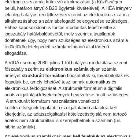
elektronikus számla kötelező alkalmazását (a Közösségen
belüli, határon átnyúló B2B ügyletek kivételével). A HÉA Irányelv
jelenleg hatályos rendelkezései szerint az elektronikus számla
alkalmazásához a számlabefogadó beleegyezése szükséges.
Ehhez kapcsolódóan is fontos módosítás lépett életbe a
jogszabály hatálybalépésétől, mely szerint a tagállamok
dönthetnek úgy, hogy nem szükséges az elektronikus számla
területükön letelepedett számlabefogadó által történő
elfogadása.
A VIDA csomag 2030. július 1-től hatályos módosítása szerint
főszabály szerint az
elektronikus számla
olyan számla,
amelyet
strukturált formában
bocsátottak ki, továbbítottak és
fogadtak be, amely lehetővé teszi annak automatikus és
elektronikus feldolgozását. A strukturált formátum a digitális
adatszolgáltatási követelmények bevezetése miatt szükséges.
A strukturált formátum használatára vonatkozó
kötelezettségnek legalább a szolgáltatandó adatokra kell
kiterjednie, az adatszolgáltatási kötelezettség alá nem tartozó
adatok nem strukturáltan is szerepelhetnek a számlán (ún.
hibrid számlák).
Az elektronikus számláknak
meg kell felelniük
az elektronikus