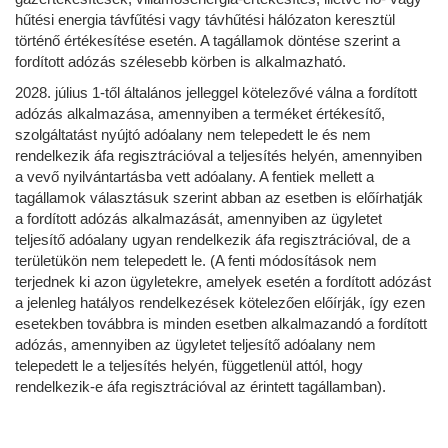
hűtési energia távfűtési vagy távhűtési hálózaton keresztül
történő értékesítése esetén. A tagállamok döntése szerint a
fordított adózás szélesebb körben is alkalmazható.
2028. július 1-től általános jelleggel kötelezővé válna a fordított
adózás alkalmazása, amennyiben a terméket értékesítő,
szolgáltatást nyújtó adóalany nem telepedett le és nem
rendelkezik áfa regisztrációval a teljesítés helyén, amennyiben
a vevő nyilvántartásba vett adóalany. A fentiek mellett a
tagállamok választásuk szerint abban az esetben is előírhatják
a fordított adózás alkalmazását, amennyiben az ügyletet
teljesítő adóalany ugyan rendelkezik áfa regisztrációval, de a
területükön nem telepedett le. (A fenti módosítások nem
terjednek ki azon ügyletekre, amelyek esetén a fordított adózást
a jelenleg hatályos rendelkezések kötelezően előírják, így ezen
esetekben továbbra is minden esetben alkalmazandó a fordított
adózás, amennyiben az ügyletet teljesítő adóalany nem
telepedett le a teljesítés helyén, függetlenül attól, hogy
rendelkezik-e áfa regisztrációval az érintett tagállamban).