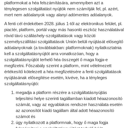
platformokat a héa felszámítására, amennyiben azt a
ténylegesen szolgáltatást nyújtók nem számítják fel, pl. azért,
mert nem adóalanyok vagy alanyi adómentes adóalanyok.
A fenti cél érdekében 2028. július 1-től az elektronikus felület, pl.
piactér, platform, portál vagy más hasonló eszköz használatával
rövid távú szálláshely-szolgáltatások vagy közúti
személyszállítási szolgáltatások Unión belüli nyújtását elősegítő
adóalanyoknak (a továbbiakban: platformoknak) nyilatkoztatnia
kell a szolgáltatásnyújtót arra vonatkozóan, hogy a
szolgáltatásnyújtót terhelő héa összegét ő maga fogja-e
megfizetni. Főszabály szerint a platform, mint vélelmezett
értékesítő kötelezett a héa megfizetésére a fenti szolgáltatások
nyújtásának elősegítése esetén, kivéve, ha a tényleges
szolgáltatásnyújtó:
megadja a platform részére a szolgáltatásnyújtás
teljesítési helye szerinti tagállamban kiadott héaazonosító
számát, vagy az egyablakos rendszer használata esetén
az azonosítót kiadó tagállam által adott héaazonosító
számot és
úgy nyilatkozott a platformnak, hogy ő maga fogja