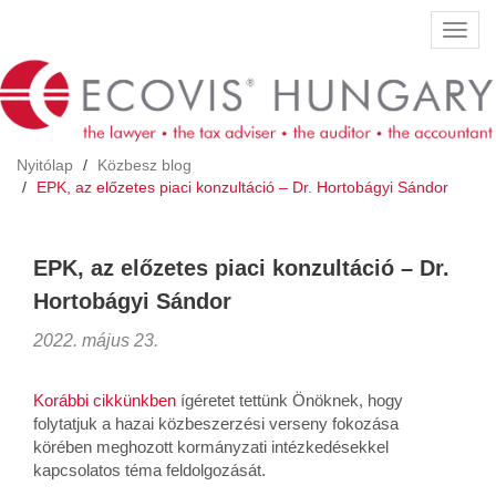
Ugrás
Navig
a
átkap
tartalomra
Nyitólap
Közbesz blog
EPK, az előzetes piaci konzultáció – Dr. Hortobágyi Sándor
EPK, az előzetes piaci konzultáció – Dr.
Hortobágyi Sándor
2022. május 23.
Korábbi cikkünkben
ígéretet tettünk Önöknek, hogy
folytatjuk a hazai közbeszerzési verseny fokozása
körében meghozott kormányzati intézkedésekkel
kapcsolatos téma feldolgozását.