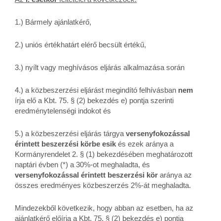
1.) Bármely ajánlatkérő,
2.) uniós értékhatárt elérő becsült értékű,
3.) nyílt vagy meghívásos eljárás alkalmazása során
4.) a közbeszerzési eljárást megindító felhívásban
nem
írja elő a Kbt. 75. § (2) bekezdés e) pontja szerinti
eredménytelenségi indokot és
5.) a közbeszerzési eljárás tárgya
versenyfokozással
érintett beszerzési körbe esik
és ezek aránya a
Kormányrendelet 2. § (1) bekezdésében meghatározott
naptári évben (*) a 30%-ot meghaladta, és
versenyfokozással érintett beszerzési kör
aránya az
összes eredményes közbeszerzés 2%-át meghaladta.
Mindezekből következik, hogy abban az esetben, ha az
ajánlatkérő előírja a Kbt. 75. § (2) bekezdés e) pontja