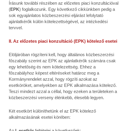
Írásunk további részében az előzetes piaci konzultációval
(
EPK
) foglalkozunk. Egy következő cikkünkben pedig a
sok egyajánlatos közbeszerzési eljárást lefolytató
ajánlatkérők külön kötelezettségével, az intézkedési
tervvel.
II. Az előzetes piaci konzultáció (EPK) kötelező esetei
Elöljáróban rögzíteni kell, hogy általános közbeszerzési
főszabály szerint az EPK az ajánlatkérők számára csak
egy lehetőség és nem kötelezettség. Ehhez a
főszabályhoz képest eltéréseket határoz meg a
Kormányrendelet azzal, hogy rögzíti azokat az
esetköröket, amelyekben az EPK alkalmazása kötelező.
Teszi mindezt azzal a céllal, hogy ezeken a területeken a
közbeszerzési verseny élénkebb, élesebb legyen.
Két esetkört különíthetünk el az EPK kötelező
alkalmazásának esetei körében:
Az
I. esetkör
feltételei a következőek: