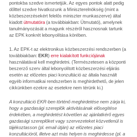
pontokba szedve ismertetjük. Az egyes pontok alatt pedig
dőlttel szedve hivatkozunk a Miniszterelnökség (mint a
közbeszerzésekért felelős miniszter munkaszerve) által
kiadott
útmutatóra
(a továbbiakban: Útmutató), amelynek
tanulmányozását a magunk részéről hasznosnak tartunk
az EPK konkrét lebonyolítása körében.
1. Az EPK-t az elektronikus közbeszerzési rendszerben (a
továbbiakban:
EKR
)
erre kialakított funkciójának
használatával kell meghirdetni. (Természetesen a központi
beszerző szerv által lebonyolított közbeszerzési eljárás
esetén az előzetes piaci konzultáció az általa használt
egyéb informatikai rendszerben is meghirdethető, de jelen
cikkünkben ezekre az esetekre nem térünk ki.)
A konzultáció EKR-ben történő meghirdetése nem zárja ki,
hogy a gazdasági szereplők aktivitásának elősegítése
érdekében, a meghirdetést követően az ajánlatkérő egyes
gazdasági szereplőket vagy szervezeteket közvetlenül is
tájékoztasson (pl. email útján) az előzetes piaci
konzultációról, illetve azt más helyen is meghirdesse (pl. a