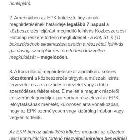
honlapján).
2. Amennyiben az EPK kötelező, úgy annak
meghirdetésének határideje
legalább 7 nappal
a
közbeszerzési eljárást megindító felhívás Közbeszerzési
Hatóság részére történő megküldését
- a Kbt. 51. § (1)
bekezdésének alkalmazása esetén a részvételi felhívás
gazdasági szereplők részére történő közvetlen
megküldését
–
megelőzően.
3. A konzultáció meghirdetésekor ajánlatkérő köteles
közzétenni
a közbeszerzés tárgyát, a műszaki leírás
tervezetét és a szerződéstervezetet vagy a főbb
szerződéses feltételeket. E mellett a magunk részéről
célszerűnek gondoljuk pár sorban részletezni az EPK
lefolytatásának menetét, különösen arra vonatkozóan,
hogy az EPK személyesen vagy kizárólag írásban vagy
vegyen történik.
Az EKR-ben az ajánlatkérő köteles megadni az előzetes
piaci konzultációra történő
részvételi kérelem benyújtási