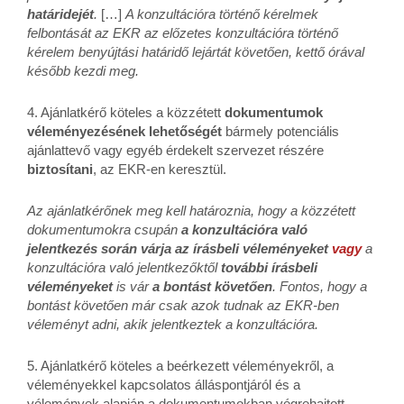
határidejét
.
[…]
A konzultációra történő kérelmek
felbontását az EKR az előzetes konzultációra történő
kérelem benyújtási határidő lejártát követően, kettő órával
később kezdi meg.
4. Ajánlatkérő köteles a közzétett
dokumentumok
véleményezésének lehetőségét
bármely potenciális
ajánlattevő vagy egyéb érdekelt szervezet részére
biztosítani
, az EKR-en keresztül.
Az ajánlatkérőnek meg kell határoznia, hogy a közzétett
dokumentumokra csupán
a konzultációra való
jelentkezés során várja az írásbeli véleményeket
vagy
a
konzultációra való jelentkezőktől
további írásbeli
véleményeket
is vár
a bontást követően
. Fontos, hogy a
bontást követően már csak azok tudnak az EKR-ben
véleményt adni, akik jelentkeztek a konzultációra.
5. Ajánlatkérő köteles a beérkezett véleményekről, a
véleményekkel kapcsolatos álláspontjáról és a
vélemények alapján a dokumentumokban végrehajtott