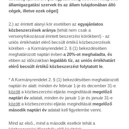
államigazgatási szervek és az állam tulajdonában álló
cégek, illetve ezek cégei]
2.) az érintett alanyi kör esetében az
egyajánlatos
közbeszerzések aránya
(tehát nem csak a
versenyfokozással érintett beszerzési körökben!) - az
uniós értékhatárt elérő becsült értékű közbeszerzések
körében - a Kormányrendelet 2. § (1) bekezdésében
meghatározott naptári évben
a 20%-ot meghaladta
,
és
ebben az időszakban
legalább tíz, az uniós értékhatárt
elérő becsült értékű közbeszerzést folytatott le
.
* A Kormányrendelet 2. § (1) bekezdésében meghatározott
naptári év alatt: minden év február 1-je és december 31-e
között
a közbeszerzési eljárás megindítását
megelőző
naptári év
adatait, minden év január 1-je és január 31-e
között
a közbeszerzési eljárás megindítását
megelőző
második naptári év
adatait kell figyelembe venni.
Mind az első., mind a második esetkör tehát a