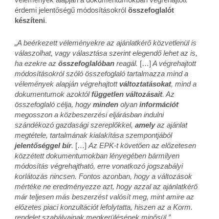
érdemi jelentőségű módosításokról
összefoglalót
készíteni
.
„A beérkezett véleményekre az ajánlatkérő közvetlenül is
válaszolhat, vagy választása szerint elegendő lehet az is,
ha ezekre az
összefoglalóban
reagál.
[…]
A végrehajtott
módosításokról szóló összefoglaló tartalmazza mind a
vélemények alapján végrehajtott
változtatásokat
, mind a
dokumentumok azoktól
független változásait
. Az
összefoglaló célja, hogy
minden
olyan
információt
megosszon a közbeszerzési eljárásban indulni
szándékozó gazdasági szereplőkkel,
amely
az ajánlat
megtétele, tartalmának kialakítása szempontjából
jelentőséggel bír
.
[…]
Az EPK-t követően az előzetesen
közzétett dokumentumokban lényegében bármilyen
módosítás végrehajtható, erre vonatkozó jogszabályi
korlátozás nincsen. Fontos azonban, hogy a változások
mértéke ne eredményezze azt, hogy azzal az ajánlatkérő
már teljesen más beszerzést valósít meg, mint amire az
előzetes piaci konzultációt lefolytatta, hiszen az a Korm.
rendelet szabályainak megkerülésének minősül.”