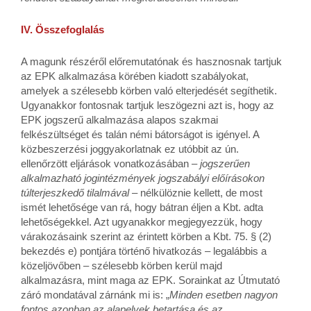
IV. Összefoglalás
A magunk részéről előremutatónak és hasznosnak tartjuk
az EPK alkalmazása körében kiadott szabályokat,
amelyek a szélesebb körben való elterjedését segíthetik.
Ugyanakkor fontosnak tartjuk leszögezni azt is, hogy az
EPK jogszerű alkalmazása alapos szakmai
felkészültséget és talán némi bátorságot is igényel. A
közbeszerzési joggyakorlatnak ez utóbbit az ún.
ellenőrzött eljárások vonatkozásában –
jogszerűen
alkalmazható jogintézmények jogszabályi előírásokon
túlterjeszkedő tilalmával
– nélkülöznie kellett, de most
ismét lehetősége van rá, hogy bátran éljen a Kbt. adta
lehetőségekkel. Azt ugyanakkor megjegyezzük, hogy
várakozásaink szerint az érintett körben a Kbt. 75. § (2)
bekezdés e) pontjára történő hivatkozás – legalábbis a
közeljövőben – szélesebb körben kerül majd
alkalmazásra, mint maga az EPK. Sorainkat az Útmutató
záró mondatával zárnánk mi is: „
Minden esetben nagyon
fontos azonban az alapelvek betartása és az