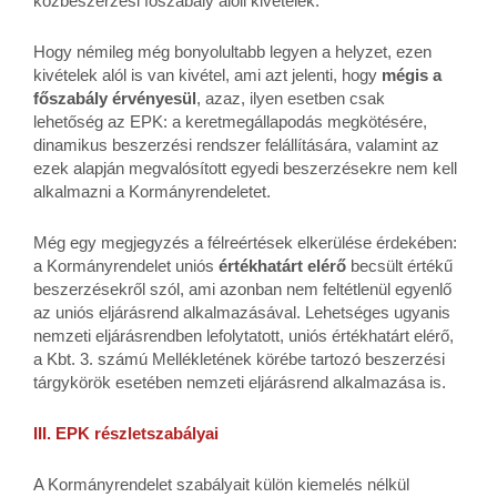
közbeszerzési főszabály alóli kivételek.
Hogy némileg még bonyolultabb legyen a helyzet, ezen
kivételek alól is van kivétel, ami azt jelenti, hogy
mégis a
főszabály érvényesül
, azaz, ilyen esetben csak
lehetőség az EPK: a keretmegállapodás megkötésére,
dinamikus beszerzési rendszer felállítására, valamint az
ezek alapján megvalósított egyedi beszerzésekre nem kell
alkalmazni a Kormányrendeletet.
Még egy megjegyzés a félreértések elkerülése érdekében:
a Kormányrendelet uniós
értékhatárt elérő
becsült értékű
beszerzésekről szól, ami azonban nem feltétlenül egyenlő
az uniós eljárásrend alkalmazásával. Lehetséges ugyanis
nemzeti eljárásrendben lefolytatott, uniós értékhatárt elérő,
a Kbt. 3. számú Mellékletének körébe tartozó beszerzési
tárgykörök esetében nemzeti eljárásrend alkalmazása is.
III. EPK részletszabályai
A Kormányrendelet szabályait külön kiemelés nélkül