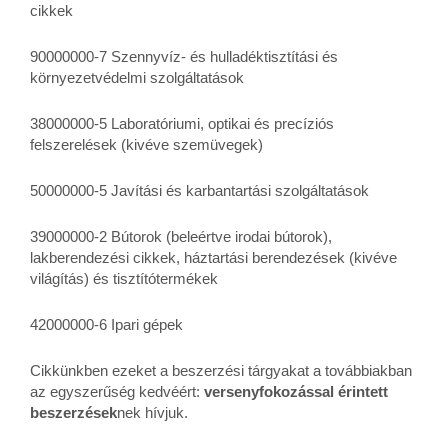
cikkek
90000000-7 Szennyvíz- és hulladéktisztítási és
környezetvédelmi szolgáltatások
38000000-5 Laboratóriumi, optikai és precíziós
felszerelések (kivéve szemüvegek)
50000000-5 Javítási és karbantartási szolgáltatások
39000000-2 Bútorok (beleértve irodai bútorok),
lakberendezési cikkek, háztartási berendezések (kivéve
világítás) és tisztítótermékek
42000000-6 Ipari gépek
Cikkünkben ezeket a beszerzési tárgyakat a továbbiakban
az egyszerűség kedvéért:
versenyfokozással érintett
beszerzések
nek hívjuk.