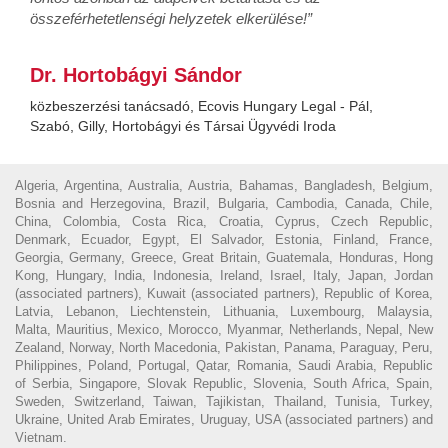
összeférhetetlenségi helyzetek elkerülése!”
Dr. Hortobágyi Sándor
közbeszerzési tanácsadó, Ecovis Hungary Legal - Pál,
Szabó, Gilly, Hortobágyi és Társai Ügyvédi Iroda
Algeria, Argentina, Australia, Austria, Bahamas, Bangladesh, Belgium,
Bosnia and Herzegovina, Brazil, Bulgaria, Cambodia, Canada, Chile,
China, Colombia, Costa Rica, Croatia, Cyprus, Czech Republic,
Denmark, Ecuador, Egypt, El Salvador, Estonia, Finland, France,
Georgia, Germany, Greece, Great Britain, Guatemala, Honduras, Hong
Kong, Hungary, India, Indonesia, Ireland, Israel, Italy, Japan, Jordan
(associated partners), Kuwait (associated partners), Republic of Korea,
Latvia, Lebanon, Liechtenstein, Lithuania, Luxembourg, Malaysia,
Malta, Mauritius, Mexico, Morocco, Myanmar, Netherlands, Nepal, New
Zealand, Norway, North Macedonia, Pakistan, Panama, Paraguay, Peru,
Philippines, Poland, Portugal, Qatar, Romania, Saudi Arabia, Republic
of Serbia, Singapore, Slovak Republic, Slovenia, South Africa, Spain,
Sweden, Switzerland, Taiwan, Tajikistan, Thailand, Tunisia, Turkey,
Ukraine, United Arab Emirates, Uruguay, USA (associated partners) and
Vietnam.