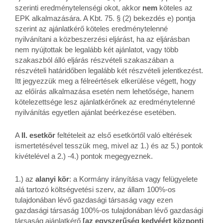
szerinti eredménytelenségi okot, akkor
nem
köteles az
EPK alkalmazására. A Kbt. 75. § (2) bekezdés e) pontja
szerint az ajánlatkérő köteles eredménytelenné
nyilvánítani a közbeszerzési eljárást, ha az eljárásban
nem nyújtottak be legalább két ajánlatot, vagy több
szakaszból álló eljárás részvételi szakaszában a
részvételi határidőben legalább két részvételi jelentkezést.
Itt jegyezzük meg a félreértések elkerülése végett, hogy
az előírás alkalmazása esetén nem lehetősége, hanem
kötelezettsége lesz ajánlatkérőnek az eredménytelenné
nyilvánítás egyetlen ajánlat beérkezése esetében.
A
II. esetkör
feltételeit az első esetkörtől való eltérések
ismertetésével tesszük meg, mivel az 1.) és az 5.) pontok
kivételével a 2.) -4.) pontok megegyeznek.
1.) az
alanyi kör
: a Kormány irányítása vagy felügyelete
alá tartozó költségvetési szerv, az állam 100%-os
tulajdonában lévő gazdasági társaság vagy ezen
gazdasági társaság 100%-os tulajdonában lévő gazdasági
társaság ajánlatkérő
[az egyszerűség kedvéért központi