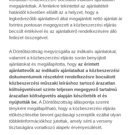
megajánlottak. A fentiekre tekintettel az ajánlattételi
határidőt követően előállt az a helyzet, hogy a
legkedvezőbb ajánlattevő által megajánlott nettó ajánlati ár
forintra pontosan megegyezett a közbeszerzési eljárás
becsült értékével és az ajánlatkérő rendelkezésére álló
fedezet összegével.
A Döntőbizottság megvizsgálta az indikatív ajánlatokat,
valamint a közbeszerzési eljárás során benyújtott
ajánlatokat és megállapította, hogy
az érintett
ajánlattevők az indikatív ajánlataikat a közbeszerzési
dokumentumok részeként rendelkezésre bocsátott
közbeszerzési műszaki leíráshoz tartozó árazatlan
költségvetéssel szinte teljesen megegyező tartalmú
árazatlan költségvetés alapján készítették el és
nyújtották be.
A Döntőbizottság álláspontja szerint
tényként megállapítható, hogy a közbeszerzési eljárás
előkészítésébe bevont gazdasági szereplők ezáltal olyan
többletinformációkhoz jutottak, amely sérti a verseny
tisztaságára vonatkozó alapelv érvényesülését.