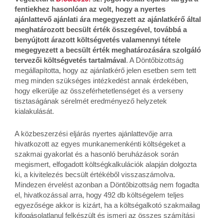
fentiekhez hasonlóan az volt, hogy
a nyertes
ajánlattevő
ajánlati ára megegyezett az ajánlatkérő által
meghatározott becsült érték összegével, továbbá a
benyújtott árazott költségvetés valamennyi tétele
megegyezett a becsült érték meghatározására szolgáló
tervezői költségvetés tartalmával
. A Döntőbizottság
megállapította, hogy az ajánlatkérő jelen esetben sem tett
meg minden szükséges intézkedést annak érdekében,
hogy elkerülje az összeférhetetlenséget és a verseny
tisztaságának sérelmét eredményező helyzetek
kialakulását.
A közbeszerzési eljárás nyertes ajánlattevője arra
hivatkozott az egyes munkanemenkénti költségeket a
szakmai gyakorlat és a hasonló beruházások során
megismert, elfogadott költségkalkulációk alapján dolgozta
ki, a kivitelezés becsült értékéből visszaszámolva.
Mindezen érvelést azonban a Döntőbizottság nem fogadta
el, hivatkozással arra, hogy 492 db költségelem teljes
egyezősége akkor is kizárt, ha a költségalkotó szakmailag
kifogásolatlanul felkészült és ismeri az összes számítási