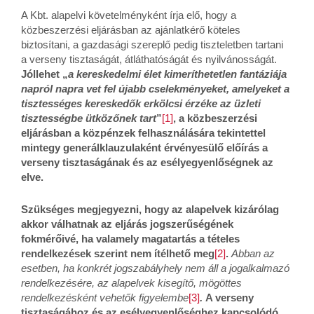
A Kbt. alapelvi követelményként írja elő, hogy a
közbeszerzési eljárásban az ajánlatkérő köteles
biztosítani, a gazdasági szereplő pedig tiszteletben tartani
a verseny tisztaságát, átláthatóságát és nyilvánosságát.
Jóllehet „
a kereskedelmi élet kimeríthetetlen fantáziája
napról napra vet fel újabb cselekményeket, amelyeket a
tisztességes kereskedők erkölcsi érzéke az üzleti
tisztességbe ütközőnek tart
”
[1]
, a közbeszerzési
eljárásban a közpénzek felhasználására tekintettel
mintegy generálklauzulaként érvényesülő előírás a
verseny tisztaságának és az esélyegyenlőségnek az
elve.
Szükséges megjegyezni, hogy az alapelvek kizárólag
akkor válhatnak az eljárás jogszerűségének
fokmérőivé, ha valamely magatartás a tételes
rendelkezések szerint nem ítélhető meg
[2]
.
Abban az
esetben, ha konkrét jogszabályhely nem áll a jogalkalmazó
rendelkezésére, az alapelvek kisegítő, mögöttes
rendelkezésként vehetők figyelembe
[3]
.
A verseny
tisztaságához és az esélyegyenlőséghez kapcsolódó