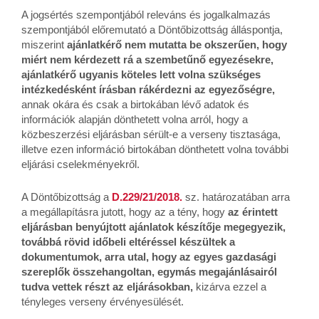
A jogsértés szempontjából releváns és jogalkalmazás
szempontjából előremutató a Döntőbizottság álláspontja,
miszerint
ajánlatkérő nem mutatta be okszerűen, hogy
miért nem kérdezett rá a szembetűnő egyezésekre,
ajánlatkérő ugyanis köteles lett volna szükséges
intézkedésként írásban rákérdezni az egyezőségre,
annak okára és csak a birtokában lévő adatok és
információk alapján dönthetett volna arról, hogy a
közbeszerzési eljárásban sérült-e a verseny tisztasága,
illetve ezen információ birtokában dönthetett volna további
eljárási cselekményekről.
A Döntőbizottság a
D.229/21/2018.
sz. határozatában arra
a megállapításra jutott, hogy az a tény, hogy
az érintett
eljárásban benyújtott ajánlatok készítője megegyezik,
továbbá rövid időbeli eltéréssel készültek a
dokumentumok, arra utal, hogy az egyes gazdasági
szereplők összehangoltan, egymás megajánlásairól
tudva vettek részt az eljárásokban,
kizárva ezzel a
tényleges verseny érvényesülését.