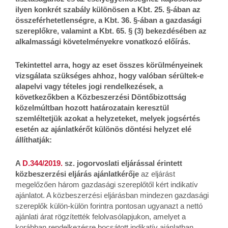
ilyen konkrét szabály különösen a Kbt.
25. §-ában az
összeférhetetlenségre, a Kbt. 36. §-ában a gazdasági
szereplőkre, valamint a Kbt. 65. § (3) bekezdésében az
alkalmassági követelményekre vonatkozó előírás.
Tekintettel arra, hogy az eset összes körülményeinek
vizsgálata szükséges ahhoz, hogy valóban sérültek-e
alapelvi vagy tételes jogi rendelkezések, a
következőkben a Közbeszerzési Döntőbizottság
közelmúltban hozott határozatain keresztül
szemléltetjük azokat a helyzeteket, melyek jogsértés
esetén az ajánlatkérőt különös döntési helyzet elé
állíthatják:
A
D.344/2019.
sz. jogorvoslati eljárással érintett
közbeszerzési eljárás ajánlatkérője
az eljárást
megelőzően három gazdasági szereplőtől kért indikatív
ajánlatot. A közbeszerzési eljárásban mindezen gazdasági
szereplők külön-külön forintra pontosan ugyanazt a nettó
ajánlati árat rögzítették felolvasólapjukon, amelyet a
korábban rendelkezésre bocsátott indikatív ajánlatban