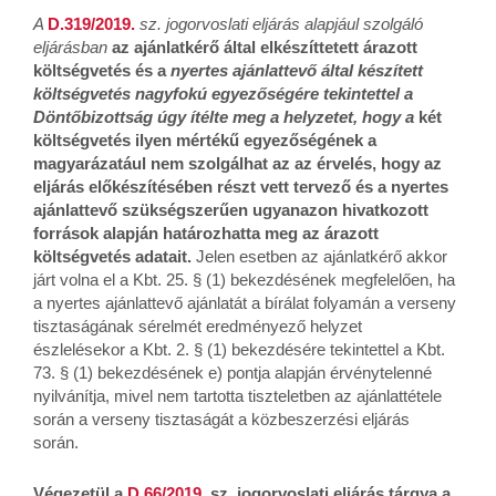
A
D.319/2019.
sz. jogorvoslati eljárás alapjául szolgáló
eljárásban
az ajánlatkérő által elkészíttetett árazott
költségvetés és a
nyertes ajánlattevő által készített
költségvetés nagyfokú egyezőségére tekintettel a
Döntőbizottság úgy ítélte meg a helyzetet, hogy a
két
költségvetés ilyen mértékű egyezőségének a
magyarázatául nem szolgálhat az az érvelés, hogy az
eljárás előkészítésében részt vett tervező és a nyertes
ajánlattevő szükségszerűen ugyanazon hivatkozott
források alapján határozhatta meg az árazott
költségvetés adatait.
Jelen esetben az ajánlatkérő akkor
járt volna el a Kbt. 25. § (1) bekezdésének megfelelően, ha
a nyertes ajánlattevő ajánlatát a bírálat folyamán a verseny
tisztaságának sérelmét eredményező helyzet
észlelésekor a Kbt. 2. § (1) bekezdésére tekintettel a Kbt.
73. § (1) bekezdésének e) pontja alapján érvénytelenné
nyilvánítja, mivel nem tartotta tiszteletben az ajánlattétele
során a verseny tisztaságát a közbeszerzési eljárás
során.
Végezetül
a
D.66/2019.
sz. jogorvoslati eljárás tárgya a