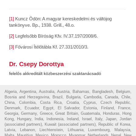
[1]
Kuncz Ödön: A magyar kereskedelmi és váltójog
tankönyve. Bp., 1938. Grill., 48.o.
[2]
Legfelsőbb Bíróság Kfv. IV.37.197/2008/6.
[3]
Fővárosi Ítélőtábla Kf. 27.331/2010/3.
Dr. Csepy Dorottya
felelős akkreditált közbeszerzési szaktanácsadó
Algeria, Argentina, Australia, Austria, Bahamas, Bangladesh, Belgium,
Bosnia and Herzegovina, Brazil, Bulgaria, Cambodia, Canada, Chile,
China, Colombia, Costa Rica, Croatia, Cyprus, Czech Republic,
Denmark, Ecuador, Egypt, El Salvador, Estonia, Finland, France,
Georgia, Germany, Greece, Great Britain, Guatemala, Honduras, Hong
Kong, Hungary, India, Indonesia, Ireland, Israel, Italy, Japan, Jordan
(associated partners), Kuwait (associated partners), Republic of Korea,
Latvia, Lebanon, Liechtenstein, Lithuania, Luxembourg, Malaysia,
Malta, Mauritius, Mexico, Morocco, Myanmar, Netherlands, Nepal, New