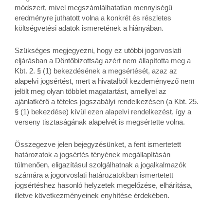
módszert, mivel megszámlálhatatlan mennyiségű
eredményre juthatott volna a konkrét és részletes
költségvetési adatok ismeretének a hiányában.
Szükséges megjegyezni, hogy ez utóbbi jogorvoslati
eljárásban a Döntőbizottság azért nem állapította meg a
Kbt. 2. § (1) bekezdésének a megsértését, azaz az
alapelvi jogsértést, mert a hivatalból kezdeményező nem
jelölt meg olyan többlet magatartást, amellyel az
ajánlatkérő a tételes jogszabályi rendelkezésen (a Kbt. 25.
§ (1) bekezdése) kívül ezen alapelvi rendelkezést, így a
verseny tisztaságának alapelvét is megsértette volna.
Összegezve jelen bejegyzésünket, a fent ismertetett
határozatok a jogsértés tényének megállapításán
túlmenően, eligazításul szolgálhatnak a jogalkalmazók
számára a jogorvoslati határozatokban ismertetett
jogsértéshez hasonló helyzetek megelőzése, elhárítása,
illetve következményeinek enyhítése érdekében.