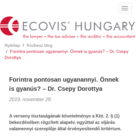
Ugrás
Navig
a
átkap
tartalomra
Nyitólap
Közbesz blog
Forintra pontosan ugyanannyi. Önnek is gyanús? – Dr. Csepy
Dorottya
Forintra pontosan ugyanannyi. Önnek
is gyanús? – Dr. Csepy Dorottya
2019. november 28.
A verseny tisztaságának követelménye a Kbt. 2. § (1)
bekezdésében rögzített alapelv, egyúttal az eljárás
valamennyi szereplője által érvényesítendő kritérium.