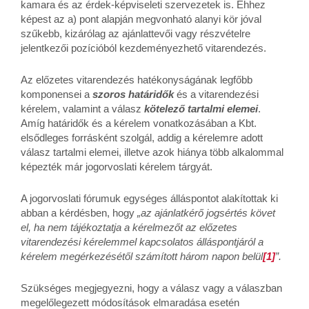
kamara és az érdek-képviseleti szervezetek is. Ehhez
képest az a) pont alapján megvonható alanyi kör jóval
szűkebb, kizárólag az ajánlattevői vagy részvételre
jelentkezői pozícióból kezdeményezhető vitarendezés.
Az előzetes vitarendezés hatékonyságának legfőbb
komponensei a
szoros határidők
és a vitarendezési
kérelem, valamint a válasz
kötelező tartalmi elemei
.
Amíg határidők és a kérelem vonatkozásában a Kbt.
elsődleges forrásként szolgál, addig a kérelemre adott
válasz tartalmi elemei, illetve azok hiánya több alkalommal
képezték már jogorvoslati kérelem tárgyát.
A jogorvoslati fórumuk egységes álláspontot alakítottak ki
abban a kérdésben, hogy
„az ajánlatkérő jogsértés követ
el, ha nem tájékoztatja a kérelmezőt az előzetes
vitarendezési kérelemmel kapcsolatos álláspontjáról a
kérelem megérkezésétől számított három napon belül
[1]
”.
Szükséges megjegyezni, hogy a válasz vagy a válaszban
megelőlegezett módosítások elmaradása esetén