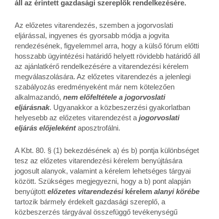
áll az érintett gazdasági szereplők rendelkezésére.
Az előzetes vitarendezés, szemben a jogorvoslati
eljárással, ingyenes és gyorsabb módja a jogvita
rendezésének, figyelemmel arra, hogy a külső fórum előtti
hosszabb ügyintézési határidő helyett rövidebb határidő áll
az ajánlatkérő rendelkezésére a vitarendezési kérelem
megválaszolására. Az előzetes vitarendezés a jelenlegi
szabályozás eredményeként már nem kötelezően
alkalmazandó,
nem előfeltétele
a
jogorvoslati
eljárásnak
. Ugyanakkor a közbeszerzési gyakorlatban
helyesebb az előzetes vitarendezést a
jogorvoslati
eljárás előjeleként
aposztrofálni.
A Kbt. 80. § (1) bekezdésének a) és b) pontja különbséget
tesz az előzetes vitarendezési kérelem benyújtására
jogosult alanyok, valamint a kérelem lehetséges tárgyai
között. Szükséges megjegyezni, hogy a b) pont alapján
benyújtott
előzetes
vitarendezési
kérelem
alanyi
körébe
tartozik bármely érdekelt gazdasági szereplő, a
közbeszerzés tárgyával összefüggő tevékenységű