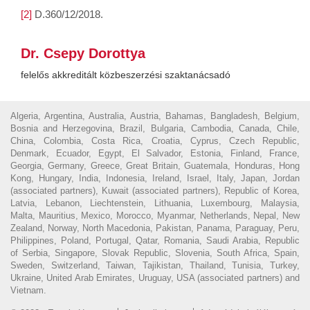
[2]
D.360/12/2018.
Dr. Csepy Dorottya
felelős akkreditált közbeszerzési szaktanácsadó
Algeria, Argentina, Australia, Austria, Bahamas, Bangladesh, Belgium,
Bosnia and Herzegovina, Brazil, Bulgaria, Cambodia, Canada, Chile,
China, Colombia, Costa Rica, Croatia, Cyprus, Czech Republic,
Denmark, Ecuador, Egypt, El Salvador, Estonia, Finland, France,
Georgia, Germany, Greece, Great Britain, Guatemala, Honduras, Hong
Kong, Hungary, India, Indonesia, Ireland, Israel, Italy, Japan, Jordan
(associated partners), Kuwait (associated partners), Republic of Korea,
Latvia, Lebanon, Liechtenstein, Lithuania, Luxembourg, Malaysia,
Malta, Mauritius, Mexico, Morocco, Myanmar, Netherlands, Nepal, New
Zealand, Norway, North Macedonia, Pakistan, Panama, Paraguay, Peru,
Philippines, Poland, Portugal, Qatar, Romania, Saudi Arabia, Republic
of Serbia, Singapore, Slovak Republic, Slovenia, South Africa, Spain,
Sweden, Switzerland, Taiwan, Tajikistan, Thailand, Tunisia, Turkey,
Ukraine, United Arab Emirates, Uruguay, USA (associated partners) and
Vietnam.