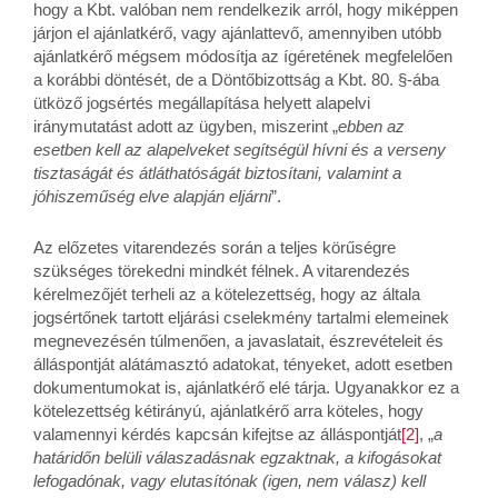
hogy a Kbt. valóban nem rendelkezik arról, hogy miképpen
járjon el ajánlatkérő, vagy ajánlattevő, amennyiben utóbb
ajánlatkérő mégsem módosítja az ígéretének megfelelően
a korábbi döntését, de a Döntőbizottság a Kbt. 80. §-ába
ütköző jogsértés megállapítása helyett alapelvi
iránymutatást adott az ügyben, miszerint „
ebben az
esetben kell az alapelveket segítségül hívni és a verseny
tisztaságát és átláthatóságát biztosítani, valamint a
jóhiszeműség elve alapján eljárni
”.
Az előzetes vitarendezés során a teljes körűségre
szükséges törekedni mindkét félnek. A vitarendezés
kérelmezőjét terheli az a kötelezettség, hogy az általa
jogsértőnek tartott eljárási cselekmény tartalmi elemeinek
megnevezésén túlmenően, a javaslatait, észrevételeit és
álláspontját alátámasztó adatokat, tényeket, adott esetben
dokumentumokat is, ajánlatkérő elé tárja. Ugyanakkor ez a
kötelezettség kétirányú, ajánlatkérő arra köteles, hogy
valamennyi kérdés kapcsán kifejtse az álláspontját
[2]
, „
a
határidőn belüli válaszadásnak egzaktnak, a kifogásokat
lefogadónak, vagy elutasítónak (igen, nem válasz) kell