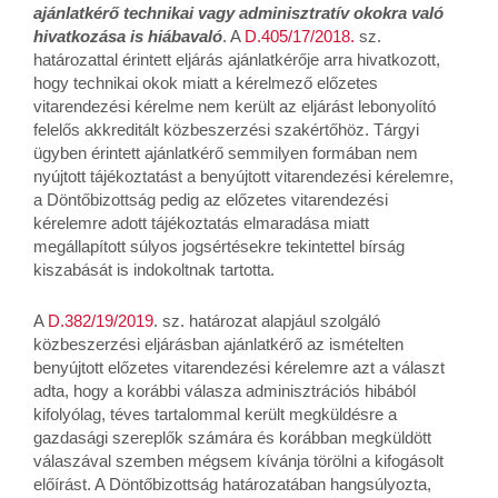
ajánlatkérő technikai vagy adminisztratív okokra való
hivatkozása is hiábavaló
. A
D.405/17/2018.
sz.
határozattal érintett eljárás ajánlatkérője arra hivatkozott,
hogy technikai okok miatt a kérelmező előzetes
vitarendezési kérelme nem került az eljárást lebonyolító
felelős akkreditált közbeszerzési szakértőhöz. Tárgyi
ügyben érintett ajánlatkérő semmilyen formában nem
nyújtott tájékoztatást a benyújtott vitarendezési kérelemre,
a Döntőbizottság pedig az előzetes vitarendezési
kérelemre adott tájékoztatás elmaradása miatt
megállapított súlyos jogsértésekre tekintettel bírság
kiszabását is indokoltnak tartotta.
A
D.382/19/2019
. sz. határozat alapjául szolgáló
közbeszerzési eljárásban ajánlatkérő az ismételten
benyújtott előzetes vitarendezési kérelemre azt a választ
adta, hogy a korábbi válasza adminisztrációs hibából
kifolyólag, téves tartalommal került megküldésre a
gazdasági szereplők számára és korábban megküldött
válaszával szemben mégsem kívánja törölni a kifogásolt
előírást. A Döntőbizottság határozatában hangsúlyozta,