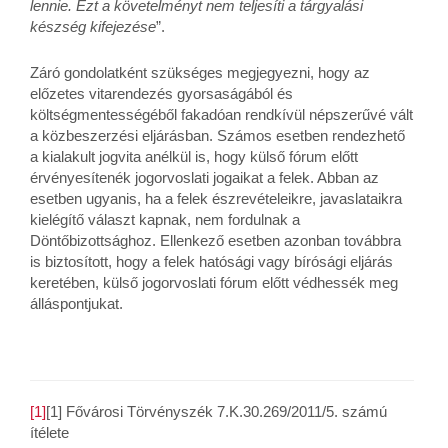
lennie. Ezt a követelményt nem teljesíti a tárgyalási
készség kifejezése
”.
Záró gondolatként szükséges megjegyezni, hogy az
előzetes vitarendezés gyorsaságából és
költségmentességéből fakadóan rendkívül népszerűvé vált
a közbeszerzési eljárásban. Számos esetben rendezhető
a kialakult jogvita anélkül is, hogy külső fórum előtt
érvényesítenék jogorvoslati jogaikat a felek. Abban az
esetben ugyanis, ha a felek észrevételeikre, javaslataikra
kielégítő választ kapnak, nem fordulnak a
Döntőbizottsághoz. Ellenkező esetben azonban továbbra
is biztosított, hogy a felek hatósági vagy bírósági eljárás
keretében, külső jogorvoslati fórum előtt védhessék meg
álláspontjukat.
[1]
[1] Fővárosi Törvényszék 7.K.30.269/2011/5. számú
ítélete