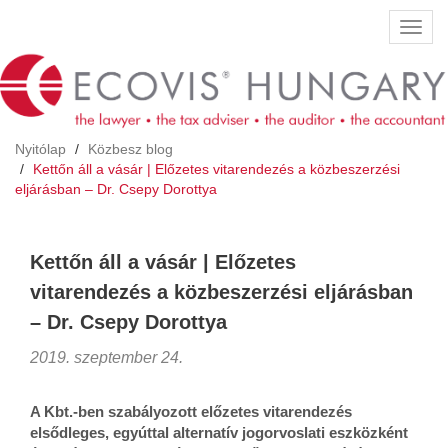
Ugrás
Navig
a
átkap
tartalomra
Nyitólap
Közbesz blog
Kettőn áll a vásár | Előzetes vitarendezés a közbeszerzési
eljárásban – Dr. Csepy Dorottya
Kettőn áll a vásár | Előzetes
vitarendezés a közbeszerzési eljárásban
– Dr. Csepy Dorottya
2019. szeptember 24.
A Kbt.-ben szabályozott előzetes vitarendezés
elsődleges, egyúttal alternatív jogorvoslati eszközként