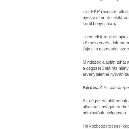
- az EKR rendszer alkalm
nyelve szerinti - elekt
kerül benyújtásra;
- nem elektronikus ajánla
közbeszerzési dokumentum
látja el a gazdasági sze
Mindezek alapján tehát a
a cégszerű aláírás hiány
érvénytelenné nyilvánítás
Kérdés
: 3. Az aláírás-p
Az cégszerű aláírásnak a
alkalmatlanságát eredmén
pótolhatóak utólagosan.
Ha közbeszerzéssel kapc