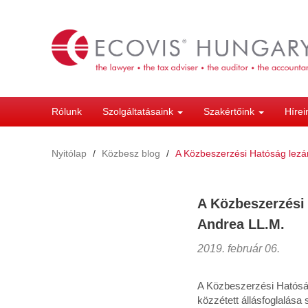
Ugrás
a
tartalomra
Rólunk
Szolgáltatásaink
Szakértőink
Híre
Nyitólap
Közbesz blog
A Közbeszerzési Hatóság lezárt
A Közbeszerzési H
Andrea LL.M.
2019. február 06.
A Közbeszerzési Hatósá
közzétett állásfoglalása