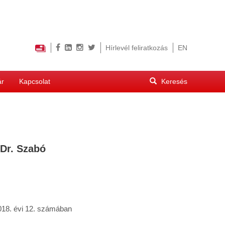
Hírlevél feliratkozás
EN
Keresés
ár
Kapcsolat
űrlap
Keresés
 Dr. Szabó
018. évi 12. számában