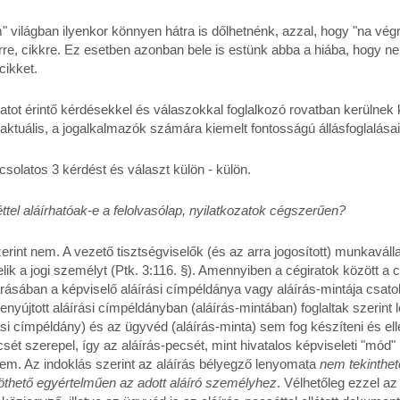
m" világban ilyenkor könnyen hátra is dőlhetnénk, azzal, hogy "na vé
rre, cikkre. Ez esetben azonban bele is estünk abba a hiába, hogy n
cikket.
tot érintő kérdésekkel és válaszokkal foglalkozó rovatban kerülnek 
ktuális, a jogalkalmazók számára kiemelt fontosságú állásfoglalásai
olatos 3 kérdést és választ külön - külön.
éttel aláírhatóak-e a felolvasólap, nyilatkozatok cégszerűen?
rint nem. A vezető tisztségviselők (és az arra jogosított) munkaváll
lik a jogi személyt (Ptk. 3:116. §). Amennyiben a cégiratok között a 
árásában a képviselő aláírási címpéldánya vagy aláírás-mintája csatol
benyújtott aláírási címpéldányban (aláírás-mintában) foglaltak szerin
si címpéldány) és az ügyvéd (aláírás-minta) sem fog készíteni és el
csét szerepel, így az aláírás-pecsét, mint hivatalos képviseleti "mód"
sem. Az indoklás szerint az aláírás bélyegző lenyomata
nem tekinthe
thető egyértelműen az adott aláíró személyhez
. Vélhetőleg ezzel az