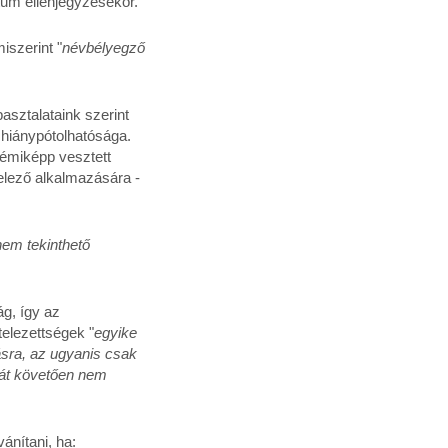
tum ellenjegyzésekor.
iszerint "
névbélyegző
asztalataink szerint
 hiánypótolhatósága.
émiképp vesztett
telező alkalmazására -
nem tekinthető
g, így az
telezettségek "
egyike
sra, az ugyanis csak
rtát követően nem
ánítani, ha: