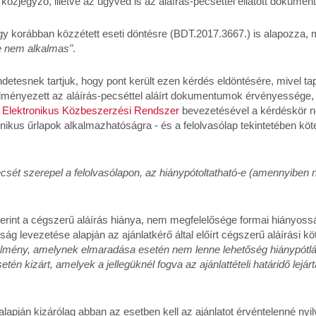
zjegyző, illetve az ügyvéd is az aláírás-pecséttel ellátott dokumen
gy korábban közzétett eseti döntésre (BDT.2017.3667.) is alapozza, m
e nem alkalmas"
.
etesnek tartjuk, hogy pont került ezen kérdés eldöntésére, mivel tap
dményezett az aláírás-pecséttel aláírt dokumentumok érvényessége,
z
Elektronikus Közbeszerzési Rendszer
bevezetésével a kérdéskör n
onikus űrlapok alkalmazhatóságra - és a felolvasólap tekintetében kö
pecsét szerepel a felolvasólapon, az hiánypótoltatható-e (amennyiben 
erint a cégszerű aláírás hiánya, nem megfelelősége formai hiányossá
ság levezetése alapján az ajánlatkérő által előírt cégszerű aláírási kö
lmény, amelynek elmaradása esetén nem lenne lehetőség hiánypótlá
etén kizárt, amelyek a jellegüknél fogva az ajánlattételi határidő lejá
alapján kizárólag abban az esetben kell az ajánlatot érvéntelenné nyilv