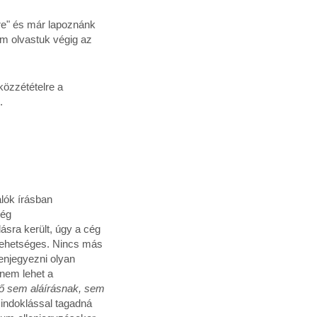
gre" és már lapoznánk
em olvastuk végig az
közzétételre a
.
alók írásban
cég
ásra került, úgy a cég
t lehetséges. Nincs más
lenjegyezni olyan
 nem lehet a
tő sem aláírásnak, sem
 indoklással tagadná