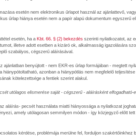
azása esetén nem elektronikus űrlapot használ az ajánlattevő, vagy -
ronikus űrlap hiánya esetén nem a papír alapú dokumentum egyszerű e
ttétel esetén, ha a
Kbt. 66. § (2) bekezdés
szerinti nyilatkozatot, az
ot, illetve adott esetben a kizáró ok, alkalmasság igazolására szo
replő szabályos, cégszerű aláírásával.
z ajánlatban benyújtott - nem EKR-es űrlap formájában - megtett nyil
a hiánypótoltatható, azonban a hiánypótlás nem megfelelő teljesítése 
ának kötelezettsége a fentiek szerint alakul.
ecsét utólagos elismerése saját - cégszerű - aláírásként elfogadható-
z aláírás- pecsét használata miatti hiányossága a nyilatkozat joghat
yezi, amely utólagosan semmilyen módon - így közjegyző előtt tett 
solatos kérdése, problémája merülne fel, forduljon szakértőinkhez 