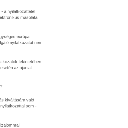
 a nyilatkozattétel
lektronikus másolata
 egységes európai
lgáló nyilatkozatot nem
atkozatok tekintetében
esetén az ajánlat
e?
ás kiváltására való
nyilatkozattal sem -
bizalommal.