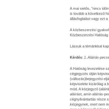
A mai sietős, "nincs idő
is tovább a következő hí
állásfoglalást vagy ezt a 
A közbeszerzési gyakorla
Közbeszerzési Hatóság a
Lássuk a témánkkal kapcs
Kérdés
:
1. Aláírás-pecs
A Hatóság levezetése sze
cégjegyzés útján képvise
(változás)bejegyzési elj
képviselete kizárólag a 
mód. A közjegyző (aláírá
aláírást, amin aláírás-pe
cégnyilvántartás része 
kézjegynek, mert nem kö