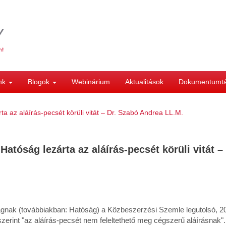
ink
Blogok
Webinárium
Aktualitások
Dokumentumt
a az aláírás-pecsét körüli vitát – Dr. Szabó Andrea LL.M.
atóság lezárta az aláírás-pecsét körüli vitát –
gnak (továbbiakban: Hatóság) a Közbeszerzési Szemle legutolsó, 2
 szerint "az aláírás-pecsét nem feleltethető meg cégszerű aláírásnak".