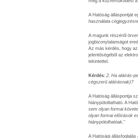
meg a közreműködést a kö
A Hatóság álláspontját e
használata cégjegyzésr
A magunk részéről örvend
jogbizonytalanságot ere
Az más kérdés, hogy a
jelentőségéből az elektr
tekintettel.
Kérdés
: 2. Ha aláírás-
cégszerű aláírásnak)?
A Hatóság álláspontja sz
hiánypótoltatható. A Ható
sem olyan formai követe
olyan formai előírások es
hiánypótolhatóak
."
A Hatósági állásfoglalás 