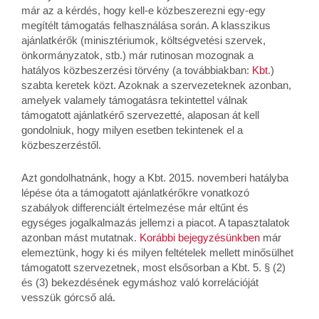
már az a kérdés, hogy kell-e közbeszerezni egy-egy
megítélt támogatás felhasználása során. A klasszikus
ajánlatkérők (minisztériumok, költségvetési szervek,
önkormányzatok, stb.) már rutinosan mozognak a
hatályos közbeszerzési törvény (a továbbiakban:
Kbt
.)
szabta keretek közt. Azoknak a szervezeteknek azonban,
amelyek valamely támogatásra tekintettel válnak
támogatott ajánlatkérő szervezetté, alaposan át kell
gondolniuk, hogy milyen esetben tekintenek el a
közbeszerzéstől.
Azt gondolhatnánk, hogy a Kbt. 2015. novemberi hatályba
lépése óta a támogatott ajánlatkérőkre vonatkozó
szabályok differenciált értelmezése már eltűnt és
egységes jogalkalmazás jellemzi a piacot. A tapasztalatok
azonban mást mutatnak.
Korábbi bejegyzésünkben
már
elemeztünk, hogy ki és milyen feltételek mellett minősülhet
támogatott szervezetnek, most elsősorban a Kbt. 5. § (2)
és (3) bekezdésének egymáshoz való korrelációját
vesszük górcső alá.