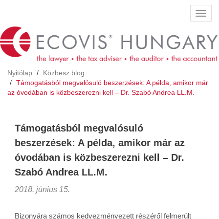
Ugrás
Navig
a
átkap
tartalomra
Nyitólap
Közbesz blog
Támogatásból megvalósuló beszerzések: A példa, amikor már
az óvodában is közbeszerezni kell – Dr. Szabó Andrea LL.M.
Támogatásból megvalósuló
beszerzések: A példa, amikor már az
óvodában is közbeszerezni kell – Dr.
Szabó Andrea LL.M.
2018. június 15.
Bizonyára számos kedvezményezett részéről felmerült