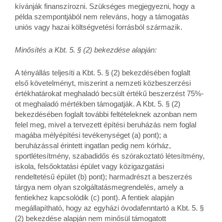
kívánják finanszírozni. Szükséges megjegyezni, hogy a
példa szempontjából nem releváns, hogy a támogatás
uniós vagy hazai költségvetési forrásból származik.
Minősítés a Kbt. 5. § (2) bekezdése alapján:
A tényállás teljesíti a Kbt. 5. § (2) bekezdésében foglalt
első követelményt, miszerint a nemzeti közbeszerzési
értékhatárokat meghaladó becsült értékű beszerzést 75%-
ot meghaladó mértékben támogatják. A Kbt. 5. § (2)
bekezdésében foglalt további feltételeknek azonban nem
felel meg, mivel a tervezett építési beruházás nem foglal
magába mélyépítési tevékenységet (a) pont); a
beruházással érintett ingatlan pedig nem kórház,
sportlétesítmény, szabadidős és szórakoztató létesítmény,
iskola, felsőoktatási épület vagy közigazgatási
rendeltetésű épület (b) pont); harmadrészt a beszerzés
tárgya nem olyan szolgáltatásmegrendelés, amely a
fentiekhez kapcsolódik (c) pont). A fentiek alapján
megállapítható, hogy az egyházi óvodafenntartó a Kbt. 5. §
(2) bekezdése alapján nem minősül támogatott