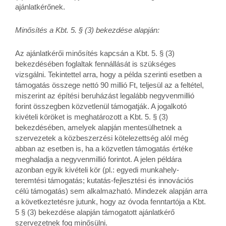
ajánlatkérőnek.
Minősítés a Kbt. 5. § (3) bekezdése alapján:
Az ajánlatkérői minősítés kapcsán a Kbt. 5. § (3)
bekezdésében foglaltak fennállását is szükséges
vizsgálni. Tekintettel arra, hogy a példa szerinti esetben a
támogatás összege nettó 90 millió Ft, teljesül az a feltétel,
miszerint az építési beruházást legalább negyvenmillió
forint összegben közvetlenül támogatják. A jogalkotó
kivételi köröket is meghatározott a Kbt. 5. § (3)
bekezdésében, amelyek alapján mentesülhetnek a
szervezetek a közbeszerzési kötelezettség alól még
abban az esetben is, ha a közvetlen támogatás értéke
meghaladja a negyvenmillió forintot. A jelen példára
azonban egyik kivételi kör (pl.: egyedi munkahely-
teremtési támogatás; kutatás-fejlesztési és innovációs
célú támogatás) sem alkalmazható. Mindezek alapján arra
a következtetésre jutunk, hogy az óvoda fenntartója a Kbt.
5 § (3) bekezdése alapján támogatott ajánlatkérő
szervezetnek fog minősülni.