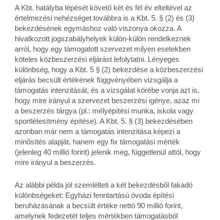
A Kbt. hatályba lépését követő két és fél év elteltével az
értelmezési nehézséget továbbra is a Kbt. 5. § (2) és (3)
bekezdésének egymáshoz való viszonya okozza. A
hivatkozott jogszabályhelyek külön-külön rendelkeznek
arról, hogy egy támogatott szervezet milyen esetekben
köteles közbeszerzési eljárást lefolytatni. Lényeges
különbség, hogy a Kbt. 5 § (2) bekezdése a közbeszerzési
eljárás becsült értékének függvényében vizsgálja a
támogatás intenzitását, és a vizsgálat körébe vonja azt is,
hogy mire irányul a szervezet beszerzési igénye, azaz mi
a beszerzés tárgya (pl.: mélyépítési munka, iskola vagy
sportlétesítmény építése). A Kbt. 5. § (3) bekezdésében
azonban már nem a támogatás intenzitása képezi a
minősítés alapját, hanem egy fix támogatási mérték
(jelenleg 40 millió forint) jelenik meg, függetlenül attól, hogy
mire irányul a beszerzés.
Az alábbi példa jól szemlélteti a két bekezdésből fakadó
különbségeket: Egyházi fenntartású óvoda építési
beruházásának a becsült értéke nettó 90 millió forint,
amelynek fedezetét teljes mértékben támogatásból