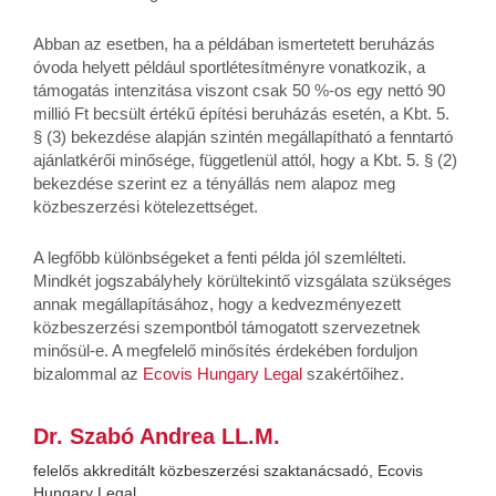
Abban az esetben, ha a példában ismertetett beruházás
óvoda helyett például sportlétesítményre vonatkozik, a
támogatás intenzitása viszont csak 50 %-os egy nettó 90
millió Ft becsült értékű építési beruházás esetén, a Kbt. 5.
§ (3) bekezdése alapján szintén megállapítható a fenntartó
ajánlatkérői minősége, függetlenül attól, hogy a Kbt. 5. § (2)
bekezdése szerint ez a tényállás nem alapoz meg
közbeszerzési kötelezettséget.
A legfőbb különbségeket a fenti példa jól szemlélteti.
Mindkét jogszabályhely körültekintő vizsgálata szükséges
annak megállapításához, hogy a kedvezményezett
közbeszerzési szempontból támogatott szervezetnek
minősül-e. A megfelelő minősítés érdekében forduljon
bizalommal az
Ecovis Hungary Legal
szakértőihez.
Dr. Szabó Andrea LL.M.
felelős akkreditált közbeszerzési szaktanácsadó, Ecovis
Hungary Legal