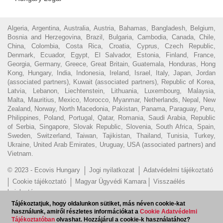
Algeria, Argentina, Australia, Austria, Bahamas, Bangladesh, Belgium,
Bosnia and Herzegovina, Brazil, Bulgaria, Cambodia, Canada, Chile,
China, Colombia, Costa Rica, Croatia, Cyprus, Czech Republic,
Denmark, Ecuador, Egypt, El Salvador, Estonia, Finland, France,
Georgia, Germany, Greece, Great Britain, Guatemala, Honduras, Hong
Kong, Hungary, India, Indonesia, Ireland, Israel, Italy, Japan, Jordan
(associated partners), Kuwait (associated partners), Republic of Korea,
Latvia, Lebanon, Liechtenstein, Lithuania, Luxembourg, Malaysia,
Malta, Mauritius, Mexico, Morocco, Myanmar, Netherlands, Nepal, New
Zealand, Norway, North Macedonia, Pakistan, Panama, Paraguay, Peru,
Philippines, Poland, Portugal, Qatar, Romania, Saudi Arabia, Republic
of Serbia, Singapore, Slovak Republic, Slovenia, South Africa, Spain,
Sweden, Switzerland, Taiwan, Tajikistan, Thailand, Tunisia, Turkey,
Ukraine, United Arab Emirates, Uruguay, USA (associated partners) and
Vietnam.
© 2023 - Ecovis Hungary
Jogi nyilatkozat
Adatvédelmi tájékoztató
Cookie tájékoztató
Magyar Ügyvédi Kamara
Visszaélés
bejelentés
Tájékoztatjuk, hogy oldalunkon sütiket, más néven cookie-kat
Hírlevél feliratkozás
EN
használunk, amiről részletes információkat a
Cookie Adatvédelmi
Tájékoztatóban
olvashat. Hozzájárul a cookie-k használatához?