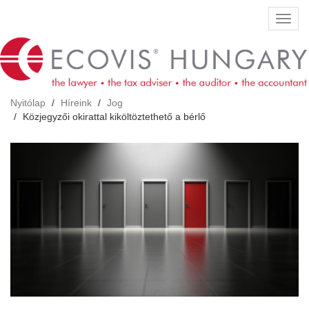
Ugrás
Navig
a
átkap
tartalomra
Nyitólap
Híreink
Jog
Közjegyzői okirattal kiköltöztethető a bérlő