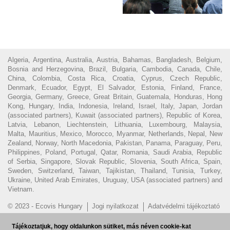
Algeria, Argentina, Australia, Austria, Bahamas, Bangladesh, Belgium,
Bosnia and Herzegovina, Brazil, Bulgaria, Cambodia, Canada, Chile,
China, Colombia, Costa Rica, Croatia, Cyprus, Czech Republic,
Denmark, Ecuador, Egypt, El Salvador, Estonia, Finland, France,
Georgia, Germany, Greece, Great Britain, Guatemala, Honduras, Hong
Kong, Hungary, India, Indonesia, Ireland, Israel, Italy, Japan, Jordan
(associated partners), Kuwait (associated partners), Republic of Korea,
Latvia, Lebanon, Liechtenstein, Lithuania, Luxembourg, Malaysia,
Malta, Mauritius, Mexico, Morocco, Myanmar, Netherlands, Nepal, New
Zealand, Norway, North Macedonia, Pakistan, Panama, Paraguay, Peru,
Philippines, Poland, Portugal, Qatar, Romania, Saudi Arabia, Republic
of Serbia, Singapore, Slovak Republic, Slovenia, South Africa, Spain,
Sweden, Switzerland, Taiwan, Tajikistan, Thailand, Tunisia, Turkey,
Ukraine, United Arab Emirates, Uruguay, USA (associated partners) and
Vietnam.
© 2023 - Ecovis Hungary
Jogi nyilatkozat
Adatvédelmi tájékoztató
Cookie tájékoztató
Magyar Ügyvédi Kamara
Visszaélés
Tájékoztatjuk, hogy oldalunkon sütiket, más néven cookie-kat
bejelentés