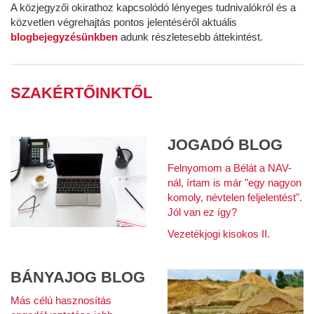
A közjegyzői okirathoz kapcsolódó lényeges tudnivalókról és a
közvetlen végrehajtás pontos jelentéséről aktuális
blogbejegyzésünkben
adunk részletesebb áttekintést.
SZAKÉRTŐINKTŐL
JOGADÓ BLOG
Felnyomom a Bélát a NAV-
nál, írtam is már "egy nagyon
komoly, névtelen feljelentést".
Jól van ez így?
Vezetékjogi kisokos II.
BÁNYAJOG BLOG
Más célú hasznosítás