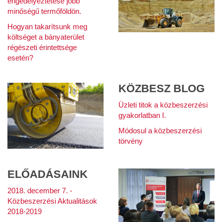
engedélyeztetése jobb
minőségű termőföldön.
Hogyan takarítsunk meg
költséget a bányaterület
régészeti érintettsége
esetén?
KÖZBESZ BLOG
Üzleti titok a közbeszerzési
gyakorlatban I.
Módosul a közbeszerzési
törvény
ELŐADÁSAINK
2018. december 7. -
Közbeszerzési Aktualitások
2018-2019