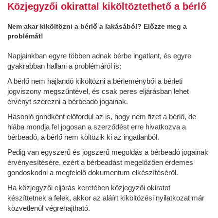
Közjegyzői okirattal kiköltöztethető a bérlő
Nem akar kiköltözni a bérlő a lakásából? Előzze meg a
problémát!
Napjainkban egyre többen adnak bérbe ingatlant, és egyre
gyakrabban hallani a problémáról is:
A bérlő nem hajlandó kiköltözni a bérleményből a bérleti
jogviszony megszűntével, és csak peres eljárásban lehet
érvényt szerezni a bérbeadó jogainak.
Hasonló gondként előfordul az is, hogy nem fizet a bérlő, de
hiába mondja fel jogosan a szerződést erre hivatkozva a
bérbeadó, a bérlő nem költözik ki az ingatlanból.
Pedig van egyszerű és jogszerű megoldás a bérbeadó jogainak
érvényesítésére, ezért a bérbeadást megelőzően érdemes
gondoskodni a megfelelő dokumentum elkészítéséről.
Ha közjegyzői eljárás keretében közjegyzői okiratot
készíttetnek a felek, akkor az aláírt kiköltözési nyilatkozat már
közvetlenül végrehajtható.