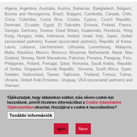
Algeria, Argentina, Australia, Austria, Bahamas, Bangladesh, Belgium,
Bosnia and Herzegovina, Brazil, Bulgaria, Cambodia, Canada, Chile,
China, Colombia, Costa Rica, Croatia, Cyprus, Czech Republic,
Denmark, Ecuador, Egypt, El Salvador, Estonia, Finland, France,
Georgia, Germany, Greece, Great Britain, Guatemala, Honduras, Hong
Kong, Hungary, India, Indonesia, Ireland, Israel, Italy, Japan, Jordan
(associated partners), Kuwait (associated partners), Republic of Korea,
Latvia, Lebanon, Liechtenstein, Lithuania, Luxembourg, Malaysia,
Malta, Mauritius, Mexico, Morocco, Myanmar, Netherlands, Nepal, New
Zealand, Norway, North Macedonia, Pakistan, Panama, Paraguay, Peru,
Philippines, Poland, Portugal, Qatar, Romania, Saudi Arabia, Republic
of Serbia, Singapore, Slovak Republic, Slovenia, South Africa, Spain,
Sweden, Switzerland, Taiwan, Tajikistan, Thailand, Tunisia, Turkey,
Ukraine, United Arab Emirates, Uruguay, USA (associated partners) and
Vietnam.
© 2023 - Ecovis Hungary
Jogi nyilatkozat
Adatvédelmi tájékoztató
Tájékoztatjuk, hogy oldalunkon sütiket, más néven cookie-kat
Cookie tájékoztató
Magyar Ügyvédi Kamara
Visszaélés
használunk, amiről részletes információkat a
Cookie Adatvédelmi
Tájékoztatóban
olvashat. Hozzájárul a cookie-k használatához?
bejelentés
További információk
Hírlevél feliratkozás
EN
Igen
Nem