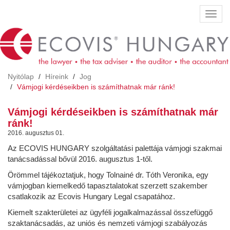
Ugrás
Navig
a
átkap
tartalomra
Nyitólap
Híreink
Jog
Vámjogi kérdéseikben is számíthatnak már ránk!
Vámjogi kérdéseikben is számíthatnak már
ránk!
2016. augusztus 01.
Az ECOVIS HUNGARY szolgáltatási palettája vámjogi szakmai
tanácsadással bővül 2016. augusztus 1-től.
Örömmel tájékoztatjuk, hogy Tolnainé dr. Tóth Veronika, egy
vámjogban kiemelkedő tapasztalatokat szerzett szakember
csatlakozik az Ecovis Hungary Legal csapatához.
Kiemelt szakterületei az ügyféli jogalkalmazással összefüggő
szaktanácsadás, az uniós és nemzeti vámjogi szabályozás