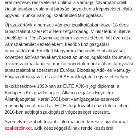
értelmezése, részvétel az optimális vámügyi folyamatmodell
kialakításában, valamint bírósági ügyekben a képviseletet ellátó
ügyvédi munka vámjogi szakterületi támogatása.
Új szakértőnk a nemzeti vámjogi jogalkotásban közel 18 éves
tapasztalatot szerzett a Nemzetgazdasági Minisztérium, illetve
jogelődje, a Pénzügyminisztérium szervezetében, hét éven át a
vámszakterület vezetőjeként, később közigazgatási
tanácsadóként. Emellett Magyarország uniós csatlakozását
követően aktívan tevékenykedett az uniós jogalkotás fórumain,
a vámszakmai tanácsi munkacsoportok munkájában, tárgyalási
tapasztalatokat szerzett az Európai Bizottság Adó- és Vámügyi
Főigazgatóságával, és az OLAF-val folytatott egyeztetéseken.
Iskoláit tekintve 1998-ban az ELTE ÁJK-n jogi diplomát, a
Budapesti Közgazdasági és Államigazgatási Egyetem
Államigazgatási Karán 2001-ben vámigazgatás-szervező
másoddiplomát, majd az ELTE Jogi Továbbképző Intézetében
2010-ben adójogi szakjogászi végzettséget szerzett.
Személyre szabott további információért keresse bizalommal
szakértőinket
, akik készséggel állnak rendelkezésére!