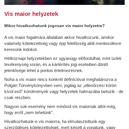
Vis maior helyzetek
Mikor hivatkozhatunk jogosan vis maior helyzetre?
A vis maior fogalmára általában akkor hivatkozunk, amikor
valamely kötelezettség vagy épp felelősség alóli mentesülésre
keresünk indokot.
Hétköznapi helyzetekben ez ugyanúgy előfordulhat, mint üzleti
tevékenység során, és a kártérítés jogi eseteiben döntő
jelentősége lehet a pontos értelmezésnek.
Noha a vis maior nincs konkrét definícióval meghatározva a
Polgári Törvénykönyvben sem, jogilag az „ellenőrzési körön
kívül eső” körülmények vagy helyzetek halmazába tartozik - de
csak részben.
Nagyon sok esemény nem minősül vis maiornak attól még,
hogy erről „nem tehetünk”.
Hivatkozhatunk-e vis maiorra, ha elmulasztottunk egy
szerződéses kötelezettséget, mert késett a vonatunk, vagy