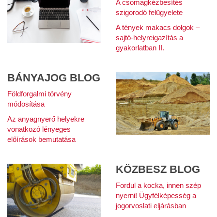
A csomagkézbesítés
szigorodó felügyelete
A tények makacs dolgok –
sajtó-helyreigazítás a
gyakorlatban II.
BÁNYAJOG BLOG
Földforgalmi törvény
módosítása
Az anyagnyerő helyekre
vonatkozó lényeges
előírások bemutatása
KÖZBESZ BLOG
Fordul a kocka, innen szép
nyerni! Ügyfélképesség a
jogorvoslati eljárásban