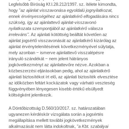
Legfelsőbb Bíróság Kf.I.28.212/1997. sz. ítélete kimondta,
hogy "
az ajánlat visszavonása egyoldalú jognyilatkozat,
ennek érvényességéhez az ajánlatkérő elfogadására nincs
szükség, így az ajánlattevő ajánlat-visszavonó
nyilatkozata szempontjából az ajánlatkérő válasza
irreleváns".
Az ajánlati kötöttség beálltát követően az
ajánlat jogsértő visszavonását az ajánlatkérő kizárólag az
ajánlat érvénytelenítésének következményével súlytatja,
mely azonban − ismerve ajánlattevő visszalépésre
irányuló szándékát − nem jelent hátrányos
jogkövetkezményt az ajánlattevőre nézve. Azokban a
közbeszerzési eljárásokban pedig, ahol az ajánlatkérő
ajánlati biztosítékot írt elő, az ajánlati biztosíték elvesztése
az időközben feltárt kockázatok vagy várható veszteség
függvényében lényegesen kisebb értékű elsüllyedt
költségként jelentkezik.
A Döntőbizottság D.560/10/2017. sz. határozatában
ugyanezen kérdéskör vizsgálata során a jogsértés
megállapítása mellett további jogkövetkezmények
alkalmazását nem látta indokoltnak, "
a Kbt. szabályai