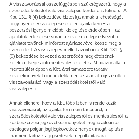
A visszavonással összefüggésben szükségszerű, hogy a
szerződéskötéstől való visszalépés kérdése is felmerül. A
Kbt. 131. § (4) bekezdése biztosítja annak a lehetőségét,
hogy nyertes visszalépése esetén ajánlatkérő − a
beszerzési igénye mielőbbi kielégítése érdekében − az
ajánlatok értékelése során a következő legkedvezőbb
ajánlatot tevőnek minősített ajánlattevővel kösse meg a
szerződést. A visszalépés mellett azonban a Kbt. 131. §
(9) bekezdése bevezeti a szerződés megkötésének
kötelezettsége alóli mentesülés esetét is. Mindazonáltal a
mentesülést éppen a Kbt. által támasztott taxatív
követelmények különböztetik meg az ajánlat jogszerűtlen
visszavonásától vagy a szerződéskötéstől való
visszalépéstől.
Annak ellenére, hogy a Kbt. több ízben is rendelkezik
visszavonásról, az ajánlat fenn nem tartásáról, a
szerződéskötéstől való visszalépésről és mentesülésről, a
közbeszerzési jogkövetkezményeket meghaladóan az
esetleges polgári jogi jogkövetkezmények megállapítása
már nem tartozik a jogsértések megállapítására