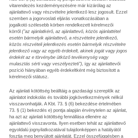
vitarendezés kezdeményezésére már kizárólag az
ajánlattevő vagy részvételre jelentkező lesz jogosult. Ezzel
szemben a jogorvoslati eljárás vonatkozásában a
jogalkotó szélesebb körben rendelkezett kérelmezői
körről
("az ajánlatkérő, az ajánlattevő, közös ajánlattétel
esetén bármelyik ajánlattevő, a részvételre jelentkező,
közös részvételi jelentkezés esetén bármelyik részvételre
jelentkező vagy az egyéb érdekelt, akinek jogát vagy jogos
érdekét az e törvénybe ütköző tevékenység vagy
mulasztás sérti vagy veszélyezteti"),
így az ajánlattevői
pozíció hiányában egyéb érdekeltként még biztosított a
kérelmezői státusz.
Az ajánlati kötöttség beálltáig a gazdasági szereplők az
ajánlatot indokolás és további jogkövetkezmények nélkül
visszavonhatják. A Kbt. 73. § (6) bekezdése értelmében
73. § (1) bekezdés e) pontja alapján érvénytelen az ajánlat,
ha azt az ajánlati kötöttség fennállása ellenére az
ajánlattevő visszavonta. Ilyen esetben tehát az ajánlattevő
egyoldalú jognyilatkozatával tulajdonképpen a hatályától
fosztja meg benyújtott ajánlatát. Ezzel összefüggésben a