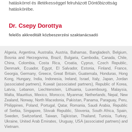
hatáskörrel és illetékességgel felruházott Döntőbizottság
hatáskörébe.
Dr. Csepy Dorottya
felelős akkreditált közbeszerzési szaktanácsadó
Algeria, Argentina, Australia, Austria, Bahamas, Bangladesh, Belgium,
Bosnia and Herzegovina, Brazil, Bulgaria, Cambodia, Canada, Chile,
China, Colombia, Costa Rica, Croatia, Cyprus, Czech Republic,
Denmark, Ecuador, Egypt, El Salvador, Estonia, Finland, France,
Georgia, Germany, Greece, Great Britain, Guatemala, Honduras, Hong
Kong, Hungary, India, Indonesia, Ireland, Israel, Italy, Japan, Jordan
(associated partners), Kuwait (associated partners), Republic of Korea,
Latvia, Lebanon, Liechtenstein, Lithuania, Luxembourg, Malaysia,
Malta, Mauritius, Mexico, Morocco, Myanmar, Netherlands, Nepal, New
Zealand, Norway, North Macedonia, Pakistan, Panama, Paraguay, Peru,
Philippines, Poland, Portugal, Qatar, Romania, Saudi Arabia, Republic
of Serbia, Singapore, Slovak Republic, Slovenia, South Africa, Spain,
Sweden, Switzerland, Taiwan, Tajikistan, Thailand, Tunisia, Turkey,
Ukraine, United Arab Emirates, Uruguay, USA (associated partners) and
Vietnam.