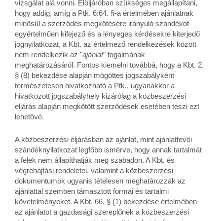
vizsgálat alá vonni. Elöljáróban szükséges megállapítani,
hogy addig, amíg a Ptk. 6:64. §-a értelmében ajánlatnak
minősül a szerződés megkötésére irányuló szándékot
egyértelműen kifejező és a lényeges kérdésekre kiterjedő
jognyilatkozat, a Kbt. az értelmező rendelkezések között
nem rendelkezik az "
ajánlat
" fogalmának
meghatározásáról. Fontos kiemelni továbbá, hogy a Kbt. 2.
§ (8) bekezdése alapján mögöttes jogszabályként
természetesen hivatkozható a Ptk., ugyanakkor a
hivatkozott jogszabályhely kizárólag a közbeszerzési
eljárás alapján megkötött szerződések esetében teszi ezt
lehetővé.
A közbeszerzési eljárásban az ajánlat, mint ajánlattevői
szándéknyilatkozat legfőbb ismérve, hogy annak tartalmát
a felek nem állapíthatják meg szabadon. A Kbt. és
végrehajtási rendeletei, valamint a közbeszerzési
dokumentumok ugyanis tételesen meghatározzák az
ajánlattal szemben támasztott formai és tartalmi
követelményeket. A Kbt. 66. § (1) bekezdése értelmében
az ajánlatot a gazdasági szereplőnek a közbeszerzési