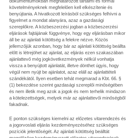
dokumentumokban meghatározott tartalmi és formai
követelményeknek megfelelően kell elkészítenie és
benyújtania. A hivatkozott leírásból szükséges felhívni a
figyelmet a mondat alanyára, azaz a gazdasági
szereplőkre. A közbeszerzési jogban a közbeszerzési
eljárások fajtájának függvénye, hogy egy eljárásban mikor
áll be az ajánlati kötöttség a felekre nézve. Közös
jellemzőjük azonban, hogy bár az ajánlati kötöttség beállta
előtt is létrejöhet az ajánlat, az eljárás ezen szakaszában
ajánlattevő még jogkövetkezmények nélkül vonhatja
vissza a benyújtott ajánlatát, illetve dönthet úgyis, hogy
végül nem nyújt be ajánlatot, azaz eláll az ajánlattételi
szándékától. Ilyen esetben tehát megmarad a Kbt. 66. §
(1) bekezdése szerint gazdasági szereplői minőségében
és nem illetik meg azok a jogok és nem terhelik mindazon
a kötelezettségek, melyek már az ajánlattevői minőségből
fakadnak.
E ponton szükséges kiemelni az előzetes vitarendezés és
a jogorvoslati eljárás kezdeményezéséhez szükséges
pozíciók jelentőségét. Az ajánlati kötöttség beálltát
megelőzően kezdeményezett előzetes vitarendezések,