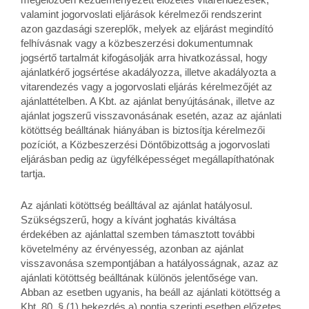
valamint jogorvoslati eljárások kérelmezői rendszerint
azon gazdasági szereplők, melyek az eljárást megindító
felhívásnak vagy a közbeszerzési dokumentumnak
jogsértő tartalmát kifogásolják arra hivatkozással, hogy
ajánlatkérő jogsértése akadályozza, illetve akadályozta a
vitarendezés vagy a jogorvoslati eljárás kérelmezőjét az
ajánlattételben. A Kbt. az ajánlat benyújtásának, illetve az
ajánlat jogszerű visszavonásának esetén, azaz az ajánlati
kötöttség beálltának hiányában is biztosítja kérelmezői
pozíciót, a Közbeszerzési Döntőbizottság a jogorvoslati
eljárásban pedig az ügyfélképességet megállapíthatónak
tartja.
Az ajánlati kötöttség beálltával az ajánlat hatályosul.
Szükségszerű, hogy a kívánt joghatás kiváltása
érdekében az ajánlattal szemben támasztott további
követelmény az érvényesség, azonban az ajánlat
visszavonása szempontjában a hatályosságnak, azaz az
ajánlati kötöttség beálltának különös jelentősége van.
Abban az esetben ugyanis, ha beáll az ajánlati kötöttség a
Kbt. 80. § (1) bekezdés a) pontja szerinti esetben előzetes