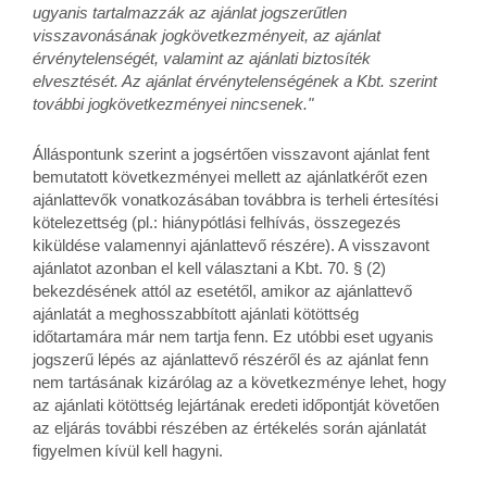
ugyanis tartalmazzák az ajánlat jogszerűtlen
visszavonásának jogkövetkezményeit, az ajánlat
érvénytelenségét, valamint az ajánlati biztosíték
elvesztését. Az ajánlat érvénytelenségének a Kbt. szerint
további jogkövetkezményei nincsenek."
Álláspontunk szerint a jogsértően visszavont ajánlat fent
bemutatott következményei mellett az ajánlatkérőt ezen
ajánlattevők vonatkozásában továbbra is terheli értesítési
kötelezettség (pl.: hiánypótlási felhívás, összegezés
kiküldése valamennyi ajánlattevő részére). A visszavont
ajánlatot azonban el kell választani a Kbt. 70. § (2)
bekezdésének attól az esetétől, amikor az ajánlattevő
ajánlatát a meghosszabbított ajánlati kötöttség
időtartamára már nem tartja fenn. Ez utóbbi eset ugyanis
jogszerű lépés az ajánlattevő részéről és az ajánlat fenn
nem tartásának kizárólag az a következménye lehet, hogy
az ajánlati kötöttség lejártának eredeti időpontját követően
az eljárás további részében az értékelés során ajánlatát
figyelmen kívül kell hagyni.