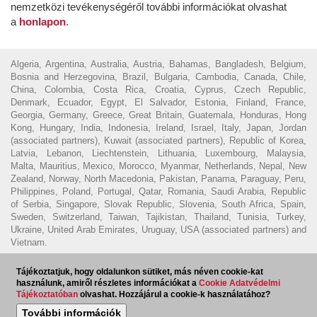
nemzetközi tevékenységéről további információkat olvashat
a
honlapon
.
Algeria, Argentina, Australia, Austria, Bahamas, Bangladesh, Belgium,
Bosnia and Herzegovina, Brazil, Bulgaria, Cambodia, Canada, Chile,
China, Colombia, Costa Rica, Croatia, Cyprus, Czech Republic,
Denmark, Ecuador, Egypt, El Salvador, Estonia, Finland, France,
Georgia, Germany, Greece, Great Britain, Guatemala, Honduras, Hong
Kong, Hungary, India, Indonesia, Ireland, Israel, Italy, Japan, Jordan
(associated partners), Kuwait (associated partners), Republic of Korea,
Latvia, Lebanon, Liechtenstein, Lithuania, Luxembourg, Malaysia,
Malta, Mauritius, Mexico, Morocco, Myanmar, Netherlands, Nepal, New
Zealand, Norway, North Macedonia, Pakistan, Panama, Paraguay, Peru,
Philippines, Poland, Portugal, Qatar, Romania, Saudi Arabia, Republic
of Serbia, Singapore, Slovak Republic, Slovenia, South Africa, Spain,
Sweden, Switzerland, Taiwan, Tajikistan, Thailand, Tunisia, Turkey,
Ukraine, United Arab Emirates, Uruguay, USA (associated partners) and
Vietnam.
© 2023 - Ecovis Hungary
Jogi nyilatkozat
Adatvédelmi tájékoztató
Tájékoztatjuk, hogy oldalunkon sütiket, más néven cookie-kat
Cookie tájékoztató
Magyar Ügyvédi Kamara
Visszaélés
használunk, amiről részletes információkat a
Cookie Adatvédelmi
Tájékoztatóban
olvashat. Hozzájárul a cookie-k használatához?
bejelentés
További információk