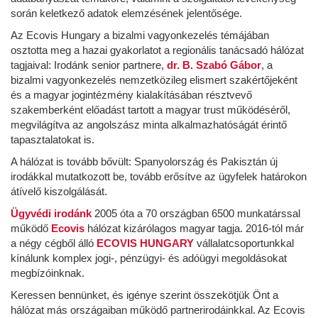
során keletkező adatok elemzésének jelentősége.
Az Ecovis Hungary a bizalmi vagyonkezelés témájában
osztotta meg a hazai gyakorlatot a regionális tanácsadó hálózat
tagjaival: Irodánk senior partnere,
dr. B. Szabó Gábor
, a
bizalmi vagyonkezelés nemzetközileg elismert szakértőjeként
és a magyar jogintézmény kialakításában résztvevő
szakemberként előadást tartott a magyar trust működéséről,
megvilágítva az angolszász minta alkalmazhatóságát érintő
tapasztalatokat is.
A hálózat is tovább bővült: Spanyolország és Pakisztán új
irodákkal mutatkozott be, tovább erősítve az ügyfelek határokon
átívelő kiszolgálását.
Ügyvédi irodánk
2005 óta a 70 országban 6500 munkatárssal
működő
Ecovis
hálózat kizárólagos magyar tagja. 2016-tól már
a négy cégből álló
ECOVIS HUNGARY
vállalatcsoportunkkal
kínálunk komplex jogi-, pénzügyi- és adóügyi megoldásokat
megbízóinknak.
Keressen bennünket, és igénye szerint összekötjük Önt a
hálózat más országaiban működő partnerirodáinkkal. Az Ecovis