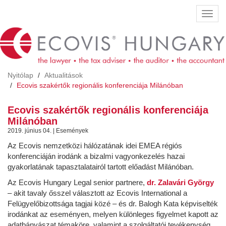
Ugrás
Navig
a
átkap
tartalomra
Nyitólap
Aktualitások
Ecovis szakértők regionális konferenciája Milánóban
Ecovis szakértők regionális konferenciája
Milánóban
2019. június 04. | Események
Az Ecovis nemzetközi hálózatának idei EMEA régiós
konferenciáján irodánk a bizalmi vagyonkezelés hazai
gyakorlatának tapasztalatairól tartott előadást Milánóban.
Az Ecovis Hungary Legal senior partnere,
dr. Zalavári György
– akit tavaly ősszel választott az Ecovis International a
Felügyelőbizottsága tagjai közé – és dr. Balogh Kata képviselték
irodánkat az eseményen, melyen különleges figyelmet kapott az
adatbányászat témaköre, valamint a szolgáltatói tevékenység