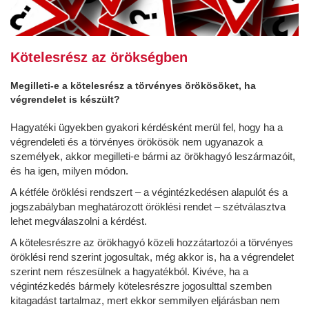
Kötelesrész az örökségben
Megilleti-e a kötelesrész a törvényes örökösöket, ha
végrendelet is készült?
Hagyatéki ügyekben gyakori kérdésként merül fel, hogy ha a
végrendeleti és a törvényes örökösök nem ugyanazok a
személyek, akkor megilleti-e bármi az örökhagyó leszármazóit,
és ha igen, milyen módon.
A kétféle öröklési rendszert – a végintézkedésen alapulót és a
jogszabályban meghatározott öröklési rendet – szétválasztva
lehet megválaszolni a kérdést.
A kötelesrészre az örökhagyó közeli hozzátartozói a törvényes
öröklési rend szerint jogosultak, még akkor is, ha a végrendelet
szerint nem részesülnek a hagyatékból. Kivéve, ha a
végintézkedés bármely kötelesrészre jogosulttal szemben
kitagadást tartalmaz, mert ekkor semmilyen eljárásban nem