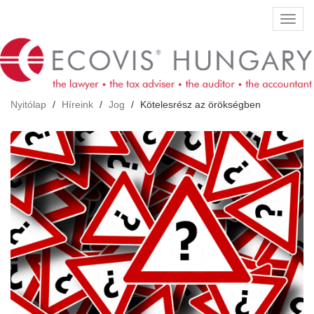
Ugrás
Navig
a
átkap
tartalomra
Nyitólap
Híreink
Jog
Kötelesrész az örökségben