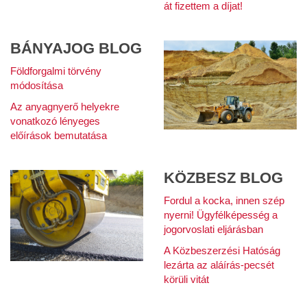
át fizettem a díjat!
BÁNYAJOG BLOG
Földforgalmi törvény
módosítása
Az anyagnyerő helyekre
vonatkozó lényeges
előírások bemutatása
KÖZBESZ BLOG
Fordul a kocka, innen szép
nyerni! Ügyfélképesség a
jogorvoslati eljárásban
A Közbeszerzési Hatóság
lezárta az aláírás-pecsét
körüli vitát