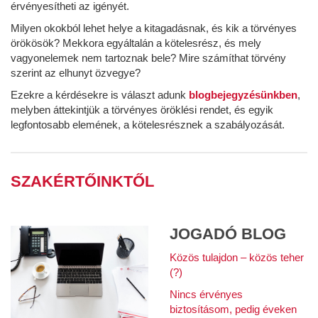
érvényesítheti az igényét.
Milyen okokból lehet helye a kitagadásnak, és kik a törvényes
örökösök? Mekkora egyáltalán a kötelesrész, és mely
vagyonelemek nem tartoznak bele? Mire számíthat törvény
szerint az elhunyt özvegye?
Ezekre a kérdésekre is választ adunk
blogbejegyzésünkben
,
melyben áttekintjük a törvényes öröklési rendet, és egyik
legfontosabb elemének, a kötelesrésznek a szabályozását.
SZAKÉRTŐINKTŐL
JOGADÓ BLOG
Közös tulajdon – közös teher
(?)
Nincs érvényes
biztosításom, pedig éveken