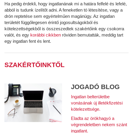
Ha pedig érdekli, hogy ingatlanának mi a határa felfelé és lefelé,
abból is tudunk ízelítőt adni. A feneketlen tó létesítése, vagy a
drón reptetése sem egyértelműen magánügy. Az ingatlan
területét függőlegesen érintő jogosultságokból és
kötelezettségekből is összeszedtek szakértőink egy csokorra
valót, és egy
korábbi cikkben
röviden bemutatták, meddig tart
egy ingatlan fent és lent.
SZAKÉRTŐINKTŐL
JOGADÓ BLOG
Ingatlan belterületbe
vonásának új illetékfizetési
kötelezettsége.
Eladta az örökhagyó a
végrendeletben nekem szánt
ingatlant.