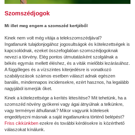
Szomszédjogok
Mi illet meg engem a szomszéd kertjéből
Kinek nem volt még vitája a telekszomszédjával?
Ingatlanunk tulajdonjogához jogosultságok és kötelezettségek is
kapcsolódnak, ezeket összefoglalóan szomszédjogoknak
nevezi a törvény. Elég pontos útmutatásként szolgálnak a
békés egymás mellett éléshez, és a viták mielőbbi lezárásához.
A függőleges és a vízszintes kiterjedésre is vonatkozó
szabályozások számos esetben választ adnak egészen
banális, mindennapos incidensekre, ezért hasznos, ha legalább
nagyjából ismerjük őket.
Kinek a kötelezettsége a kerítés létesítése? Mit tehetünk, ha a
szomszéd növény gyökerei vagy ágai átnyúlnak a telkünkre,
vagy terményei áthullanak? Mikor vagyunk kötelesek
engedélyezni másnak a saját ingatlanunkra történő belépést?
Friss cikkünkben
ezekre és további kérdésekre is közérthető
válaszokat kínálunk.