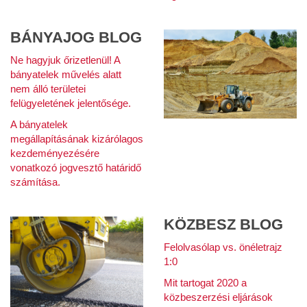
BÁNYAJOG BLOG
Ne hagyjuk őrizetlenül! A
bányatelek művelés alatt
nem álló területei
felügyeletének jelentősége.
A bányatelek
megállapításának kizárólagos
kezdeményezésére
vonatkozó jogvesztő határidő
számítása.
KÖZBESZ BLOG
Felolvasólap vs. önéletrajz
1:0
Mit tartogat 2020 a
közbeszerzési eljárások