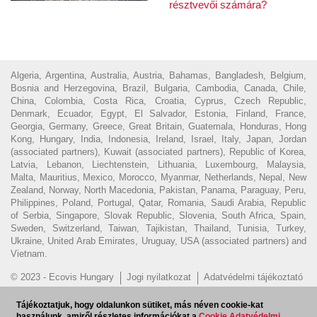
résztvevői számára?
Algeria, Argentina, Australia, Austria, Bahamas, Bangladesh, Belgium,
Bosnia and Herzegovina, Brazil, Bulgaria, Cambodia, Canada, Chile,
China, Colombia, Costa Rica, Croatia, Cyprus, Czech Republic,
Denmark, Ecuador, Egypt, El Salvador, Estonia, Finland, France,
Georgia, Germany, Greece, Great Britain, Guatemala, Honduras, Hong
Kong, Hungary, India, Indonesia, Ireland, Israel, Italy, Japan, Jordan
(associated partners), Kuwait (associated partners), Republic of Korea,
Latvia, Lebanon, Liechtenstein, Lithuania, Luxembourg, Malaysia,
Malta, Mauritius, Mexico, Morocco, Myanmar, Netherlands, Nepal, New
Zealand, Norway, North Macedonia, Pakistan, Panama, Paraguay, Peru,
Philippines, Poland, Portugal, Qatar, Romania, Saudi Arabia, Republic
of Serbia, Singapore, Slovak Republic, Slovenia, South Africa, Spain,
Sweden, Switzerland, Taiwan, Tajikistan, Thailand, Tunisia, Turkey,
Ukraine, United Arab Emirates, Uruguay, USA (associated partners) and
Vietnam.
© 2023 - Ecovis Hungary
Jogi nyilatkozat
Adatvédelmi tájékoztató
Cookie tájékoztató
Magyar Ügyvédi Kamara
Visszaélés
Tájékoztatjuk, hogy oldalunkon sütiket, más néven cookie-kat
bejelentés
használunk, amiről részletes információkat a
Cookie Adatvédelmi