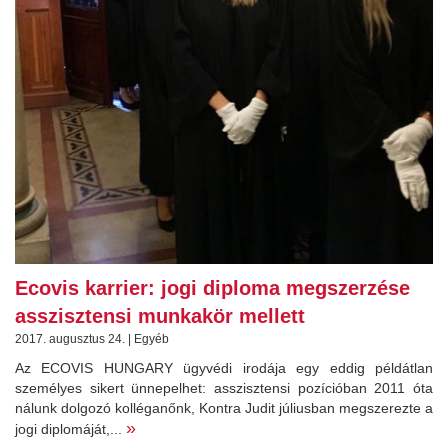
Ecovis karrier: jogi diploma megszerzése
asszisztensi munkakör mellett
2017. augusztus 24. | Egyéb
Az ECOVIS HUNGARY ügyvédi irodája egy eddig példátlan
személyes sikert ünnepelhet: asszisztensi pozícióban 2011 óta
nálunk dolgozó kolléganőnk, Kontra Judit júliusban megszerezte a
»
jogi diplomáját,...