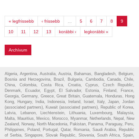
« legfrissebb
‹ frissebb
…
5
6
7
8
9
10
11
12
13
korábbi ›
legkorábbi »
Archívum
Algeria, Argentina, Australia, Austria, Bahamas, Bangladesh, Belgium,
Bosnia and Herzegovina, Brazil, Bulgaria, Cambodia, Canada, Chile,
China, Colombia, Costa Rica, Croatia, Cyprus, Czech Republic,
Denmark, Ecuador, Egypt, El Salvador, Estonia, Finland, France,
Georgia, Germany, Greece, Great Britain, Guatemala, Honduras, Hong
Kong, Hungary, India, Indonesia, Ireland, Israel, Italy, Japan, Jordan
(associated partners), Kuwait (associated partners), Republic of Korea,
Latvia, Lebanon, Liechtenstein, Lithuania, Luxembourg, Malaysia,
Malta, Mauritius, Mexico, Morocco, Myanmar, Netherlands, Nepal, New
Zealand, Norway, North Macedonia, Pakistan, Panama, Paraguay, Peru,
Philippines, Poland, Portugal, Qatar, Romania, Saudi Arabia, Republic
of Serbia, Singapore, Slovak Republic, Slovenia, South Africa, Spain,