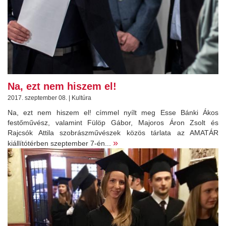
Na, ezt nem hiszem el!
2017. szeptember 08. | Kultúra
Na, ezt nem hiszem el! címmel nyílt meg Esse Bánki Ákos
festőművész, valamint Fülöp Gábor, Majoros Áron Zsolt és
Rajcsók Attila szobrászművészek közös tárlata az AMATÁR
»
kiállítótérben szeptember 7-én...