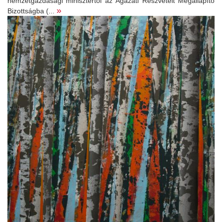
nemzetgazdasági minisztertől az Ágazati Részvételt Megállapító
»
Bizottságba (...