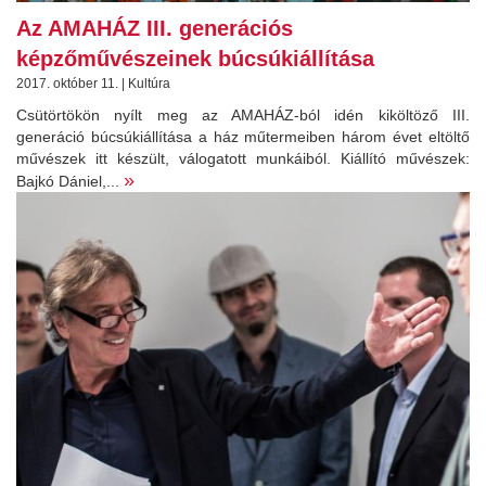
Az AMAHÁZ III. generációs
képzőművészeinek búcsúkiállítása
2017. október 11. | Kultúra
Csütörtökön nyílt meg az AMAHÁZ-ból idén kiköltöző III.
generáció búcsúkiállítása a ház műtermeiben három évet eltöltő
művészek itt készült, válogatott munkáiból. Kiállító művészek:
»
Bajkó Dániel,...