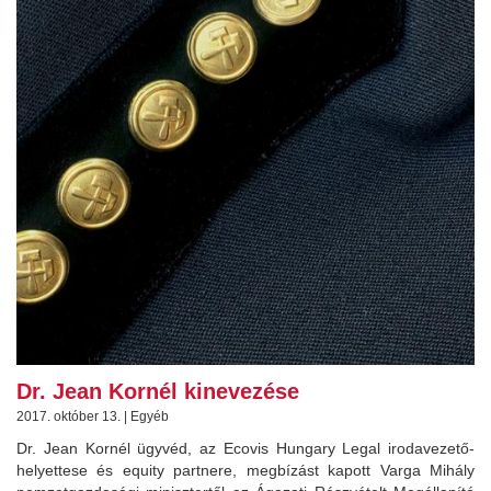
Dr. Jean Kornél kinevezése
2017. október 13. | Egyéb
Dr. Jean Kornél ügyvéd, az Ecovis Hungary Legal irodavezető-
helyettese és equity partnere, megbízást kapott Varga Mihály