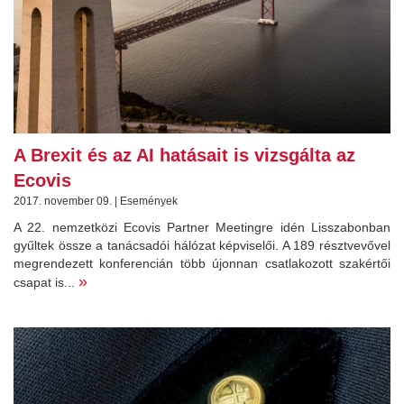
A Brexit és az AI hatásait is vizsgálta az
Ecovis
2017. november 09. | Események
A 22. nemzetközi Ecovis Partner Meetingre idén Lisszabonban
gyűltek össze a tanácsadói hálózat képviselői. A 189 résztvevővel
megrendezett konferencián több újonnan csatlakozott szakértői
»
csapat is...