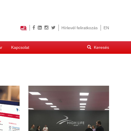
Hírlevél feliratkozás
EN
Keresés
ár
Kapcsolat
űrlap
Keresés