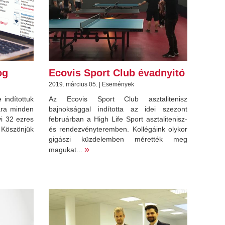
og
Ecovis Sport Club évadnyitó
2019. március 05. | Események
indítottuk
Az Ecovis Sport Club asztalitenisz
ára minden
bajnoksággal indította az idei szezont
i 32 ezres
februárban a High Life Sport asztalitenisz-
 Köszönjük
és rendezvényteremben. Kollégáink olykor
gigászi küzdelemben mérették meg
»
magukat...