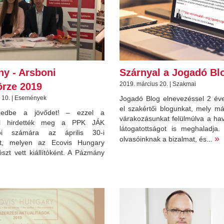
y - Arsboni
Szárnyal a Jogadó Bl
2019. március 20. | Szakmai
örze 2019
 10. | Események
Jogadó Blog elnevezéssel 2 éve 
el szakértői blogunkat, mely m
edbe a jövődet! – ezzel a
várakozásunkat felülmúlva a hav
el hirdették meg a PPK JÁK
látogatottságot is meghaladja.
atói számára az április 30-i
»
olvasóinknak a bizalmat, és...
zét, melyen az Ecovis Hungary
észt vett kiállítóként. A Pázmány