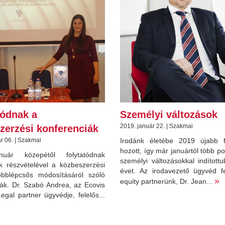
tódnak a
Személyi változások
2019. január 22. | Szakmai
zerzési konferenciák
r 06. | Szakmai
Irodánk életébe 2019 újabb f
hozott, így már januártól több po
uár közepétől folytatódnak
személyi változásokkal indítottu
nk részvételével a közbeszerzési
évet. Az irodavezető ügyvéd fe
öbblépcsős módosításáról szóló
»
equity partnerünk, Dr. Jean...
iák. Dr. Szabó Andrea, az Ecovis
gal partner ügyvédje, felelős...