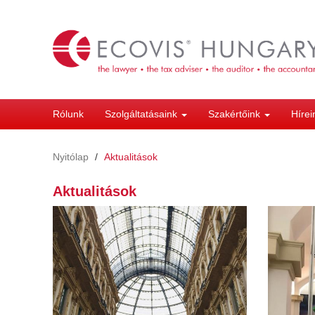
Ugrás
a
tartalomra
Rólunk
Szolgáltatásaink
Szakértőink
Híre
Nyitólap
Aktualitások
Aktualitások