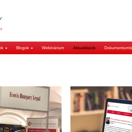
ink
Blogok
Webinárium
Aktualitások
Dokumentumt