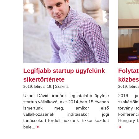
Legifjabb startup ügyfelünk
Folyta
sikertörténete
közbes
2019. február 19. | Szakmai
2019. februá
Uzoni Dávid, irodánk legfiatalabb ügyfele
2019 jan
startup vállalkozó, akit 2014-ben 15 évesen
szakértői
ismertünk meg, amikor első
törvény t
vállalkozásának indításakor jogi
konferenc
tanácsokért fordult hozzánk. Ekkor kezdett
Hungary Le
»
»
bele...