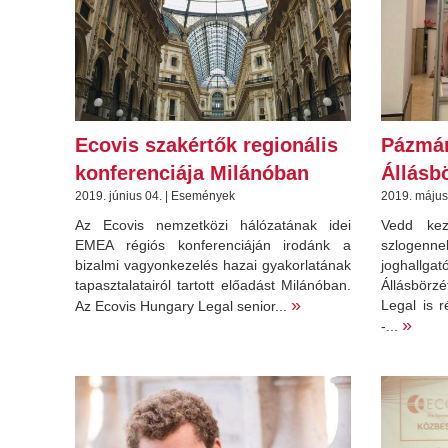
Ecovis szakértők regionális
Pázmán
konferenciája Milánóban
Állásb
2019. június 04. | Események
2019. május
Az Ecovis nemzetközi hálózatának idei
Vedd kez
EMEA régiós konferenciáján irodánk a
szlogenn
bizalmi vagyonkezelés hazai gyakorlatának
joghallg
tapasztalatairól tartott előadást Milánóban.
Állásbör
»
Legal is r
Az Ecovis Hungary Legal senior...
»
-...