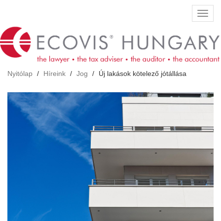
Ugrás
Navig
a
átkap
tartalomra
Nyitólap
Híreink
Jog
Új lakások kötelező jótállása