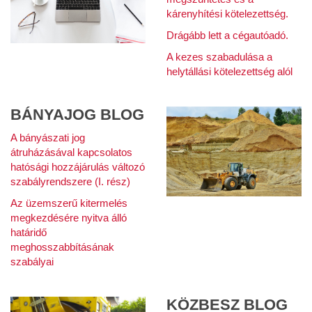
kárenyhítési kötelezettség.
Drágább lett a cégautóadó.
A kezes szabadulása a
helytállási kötelezettség alól
BÁNYAJOG BLOG
A bányászati jog
átruházásával kapcsolatos
hatósági hozzájárulás változó
szabályrendszere (I. rész)
Az üzemszerű kitermelés
megkezdésére nyitva álló
határidő
meghosszabbításának
szabályai
KÖZBESZ BLOG