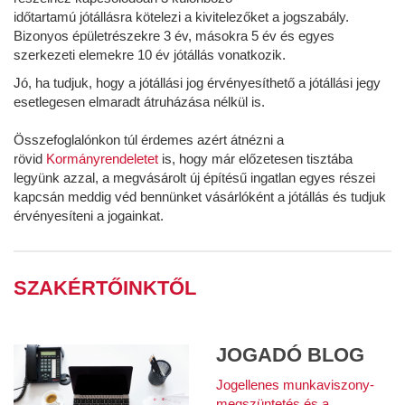
időtartamú jótállásra kötelezi a kivitelezőket a jogszabály.
Bizonyos épületrészekre 3 év, másokra 5 év és egyes
szerkezeti elemekre 10 év jótállás vonatkozik.
Jó, ha tudjuk, hogy a jótállási jog érvényesíthető a jótállási jegy
esetlegesen elmaradt átruházása nélkül is.
Összefoglalónkon túl érdemes azért átnézni a
rövid
Kormányrendeletet
is, hogy már előzetesen tisztába
legyünk azzal, a megvásárolt új építésű ingatlan egyes részei
kapcsán meddig véd bennünket vásárlóként a jótállás és tudjuk
érvényesíteni a jogainkat.
SZAKÉRTŐINKTŐL
JOGADÓ BLOG
Jogellenes munkaviszony-
megszüntetés és a