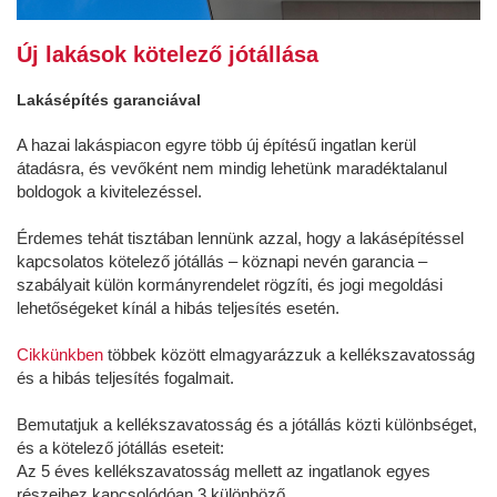
Új lakások kötelező jótállása
Lakásépítés garanciával
A hazai lakáspiacon egyre több új építésű ingatlan kerül
átadásra, és vevőként nem mindig lehetünk maradéktalanul
boldogok a kivitelezéssel.
Érdemes tehát tisztában lennünk azzal, hogy a lakásépítéssel
kapcsolatos kötelező jótállás – köznapi nevén garancia –
szabályait külön kormányrendelet rögzíti, és jogi megoldási
lehetőségeket kínál a hibás teljesítés esetén.
Cikkünkben
többek között elmagyarázzuk a kellékszavatosság
és a hibás teljesítés fogalmait.
Bemutatjuk a kellékszavatosság és a jótállás közti különbséget,
és a kötelező jótállás eseteit:
Az 5 éves kellékszavatosság mellett az ingatlanok egyes
részeihez kapcsolódóan 3 különböző