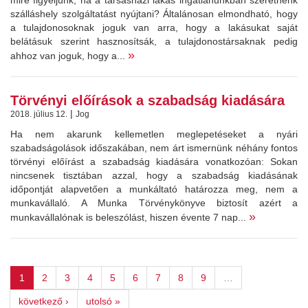
mire figyeljünk, ha a társasházi lakás ingatlanunkban szeretnénk
szálláshely szolgáltatást nyújtani? Általánosan elmondható, hogy
a tulajdonosoknak joguk van arra, hogy a lakásukat saját
belátásuk szerint hasznosítsák, a tulajdonostársaknak pedig
»
ahhoz van joguk, hogy a...
Törvényi előírások a szabadság kiadására
|
2018. július 12.
Jog
Ha nem akarunk kellemetlen meglepetéseket a nyári
szabadságolások időszakában, nem árt ismernünk néhány fontos
törvényi előírást a szabadság kiadására vonatkozóan: Sokan
nincsenek tisztában azzal, hogy a szabadság kiadásának
időpontját alapvetően a munkáltató határozza meg, nem a
munkavállaló. A Munka Törvénykönyve biztosít azért a
»
munkavállalónak is beleszólást, hiszen évente 7 nap...
1
2
3
4
5
6
7
8
9
…
következő ›
utolsó »