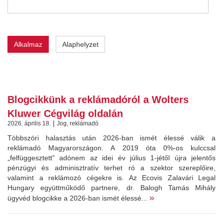
Alkalmaz
Alaphelyzet
Blogcikkünk a reklámadóról a Wolters
Kluwer Cégvilág oldalán
|
2026. április 18.
Jog, reklámadó
Többszöri halasztás után 2026-ban ismét élessé válik a
reklámadó Magyarországon. A 2019 óta 0%-os kulccsal
„felfüggesztett” adónem az idei év július 1-jétől újra jelentős
pénzügyi és adminisztratív terhet ró a szektor szereplőire,
valamint a reklámozó cégekre is. Az Ecovis Zalavári Legal
Hungary együttműködő partnere, dr. Balogh Tamás Mihály
»
ügyvéd blogcikke a 2026-ban ismét élessé...