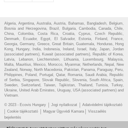
Algeria, Argentina, Australia, Austria, Bahamas, Bangladesh, Belgium,
Bosnia and Herzegovina, Brazil, Bulgaria, Cambodia, Canada, Chile,
China, Colombia, Costa Rica, Croatia, Cyprus, Czech Republic,
Denmark, Ecuador, Egypt, El Salvador, Estonia, Finland, France,
Georgia, Germany, Greece, Great Britain, Guatemala, Honduras, Hong
Kong, Hungary, India, Indonesia, Ireland, Israel, Italy, Japan, Jordan
(associated partners), Kuwait (associated partners), Republic of Korea,
Latvia, Lebanon, Liechtenstein, Lithuania, Luxembourg, Malaysia,
Malta, Mauritius, Mexico, Morocco, Myanmar, Netherlands, Nepal, New
Zealand, Norway, North Macedonia, Pakistan, Panama, Paraguay, Peru,
Philippines, Poland, Portugal, Qatar, Romania, Saudi Arabia, Republic
of Serbia, Singapore, Slovak Republic, Slovenia, South Africa, Spain,
Sweden, Switzerland, Taiwan, Tajikistan, Thailand, Tunisia, Turkey,
Ukraine, United Arab Emirates, Uruguay, USA (associated partners) and
Vietnam.
© 2023 - Ecovis Hungary
Jogi nyilatkozat
Adatvédelmi tájékoztató
Cookie tájékoztató
Magyar Ügyvédi Kamara
Visszaélés
bejelentés
Hírlevél feliratkozás
EN