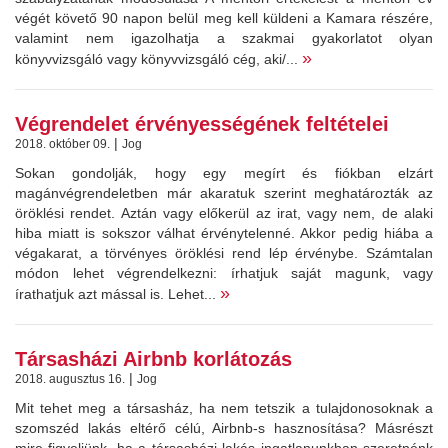
végét követő 90 napon belül meg kell küldeni a Kamara részére,
valamint nem igazolhatja a szakmai gyakorlatot olyan
»
könyvvizsgáló vagy könyvvizsgáló cég, aki/...
Végrendelet érvényességének feltételei
|
2018. október 09.
Jog
Sokan gondolják, hogy egy megírt és fiókban elzárt
magánvégrendeletben már akaratuk szerint meghatározták az
öröklési rendet. Aztán vagy előkerül az irat, vagy nem, de alaki
hiba miatt is sokszor válhat érvénytelenné. Akkor pedig hiába a
végakarat, a törvényes öröklési rend lép érvénybe. Számtalan
módon lehet végrendelkezni: írhatjuk saját magunk, vagy
»
írathatjuk azt mással is. Lehet...
Társasházi Airbnb korlátozás
|
2018. augusztus 16.
Jog
Mit tehet meg a társasház, ha nem tetszik a tulajdonosoknak a
szomszéd lakás eltérő célú, Airbnb-s hasznosítása? Másrészt