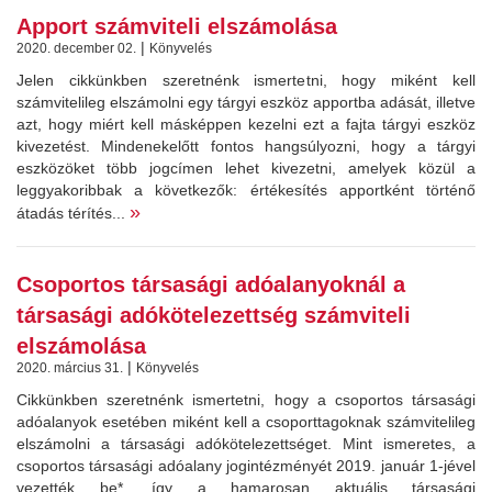
Apport számviteli elszámolása
|
2020. december 02.
Könyvelés
Jelen cikkünkben szeretnénk ismertetni, hogy miként kell
számvitelileg elszámolni egy tárgyi eszköz apportba adását, illetve
azt, hogy miért kell másképpen kezelni ezt a fajta tárgyi eszköz
kivezetést. Mindenekelőtt fontos hangsúlyozni, hogy a tárgyi
eszközöket több jogcímen lehet kivezetni, amelyek közül a
leggyakoribbak a következők: értékesítés apportként történő
»
átadás térítés...
Csoportos társasági adóalanyoknál a
társasági adókötelezettség számviteli
elszámolása
|
2020. március 31.
Könyvelés
Cikkünkben szeretnénk ismertetni, hogy a csoportos társasági
adóalanyok esetében miként kell a csoporttagoknak számvitelileg
elszámolni a társasági adókötelezettséget. Mint ismeretes, a
csoportos társasági adóalany jogintézményét 2019. január 1-jével
vezették be*, így a hamarosan aktuális társasági