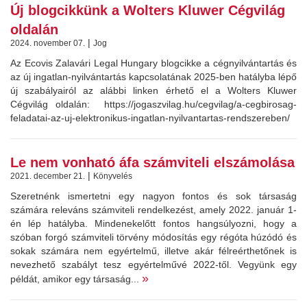
Új blogcikkünk a Wolters Kluwer Cégvilág
oldalán
|
2024. november 07.
Jog
Az Ecovis Zalavári Legal Hungary blogcikke a cégnyilvántartás és
az új ingatlan-nyilvántartás kapcsolatának 2025-ben hatályba lépő
új szabályairól az alábbi linken érhető el a Wolters Kluwer
Cégvilág oldalán: https://jogaszvilag.hu/cegvilag/a-cegbirosag-
feladatai-az-uj-elektronikus-ingatlan-nyilvantartas-rendszereben/
Le nem vonható áfa számviteli elszámolása
|
2021. december 21.
Könyvelés
Szeretnénk ismertetni egy nagyon fontos és sok társaság
számára releváns számviteli rendelkezést, amely 2022. január 1-
én lép hatályba. Mindenekelőtt fontos hangsúlyozni, hogy a
szóban forgó számviteli törvény módosítás egy régóta húzódó és
sokak számára nem egyértelmű, illetve akár félreérthetőnek is
nevezhető szabályt tesz egyértelművé 2022-től. Vegyünk egy
»
példát, amikor egy társaság...