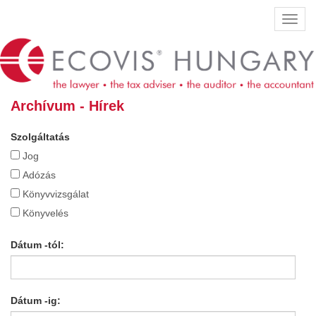
Ugrás
Navig
a
átkap
tartalomra
Archívum - Hírek
Szolgáltatás
Jog
Adózás
Könyvvizsgálat
Könyvelés
Dátum -tól:
Dátum -ig: