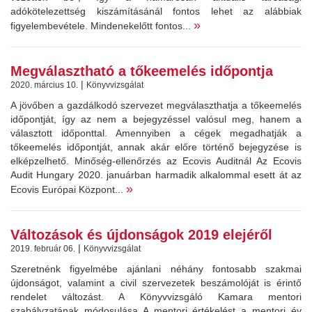
adókötelezettség kiszámításánál fontos lehet az alábbiak
»
figyelembevétele. Mindenekelőtt fontos...
Megválasztható a tőkeemelés időpontja
|
2020. március 10.
Könyvvizsgálat
A jövőben a gazdálkodó szervezet megválaszthatja a tőkeemelés
időpontját, így az nem a bejegyzéssel valósul meg, hanem a
választott időponttal. Amennyiben a cégek megadhatják a
tőkeemelés időpontját, annak akár előre történő bejegyzése is
elképzelhető. Minőség-ellenőrzés az Ecovis Auditnál Az Ecovis
Audit Hungary 2020. januárban harmadik alkalommal esett át az
»
Ecovis Európai Központ...
Változások és újdonságok 2019 elejéről
|
2019. február 06.
Könyvvizsgálat
Szeretnénk figyelmébe ajánlani néhány fontosabb szakmai
újdonságot, valamint a civil szervezetek beszámolóját is érintő
rendelet változást. A Könyvvizsgáló Kamara mentori
szabályzatának módosulása A mentori értékelést a mentori év