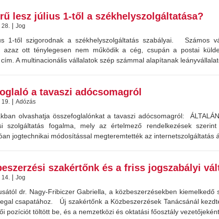
ű lesz július 1-től a székhelyszolgáltatása?
|
 28.
Jog
ius 1-től szigorodnak a székhelyszolgáltatás szabályai. Számos vál
, azaz ott ténylegesen nem működik a cég, csupán a postai küldem
 cím. A multinacionális vállalatok szép számmal alapítanak leányvállala
oglaló a tavaszi adócsomagról
|
 19.
Adózás
akban olvashatja összefoglalónkat a tavaszi adócsomagról: ÁLTALÁ
si szolgáltatás fogalma, mely az értelmező rendelkezések szerint
an jogtechnikai módosítással megteremtették az internetszolgáltatás áf
beszerzési szakértőnk és a friss jogszabályi vá
|
 14.
Jog
usától dr. Nagy-Fribiczer Gabriella, a közbeszerzésekben kiemelkedő
egal csapatához. Új szakértőnk a Közbeszerzések Tanácsánál kezdte 
i pozíciót töltött be, és a nemzetközi és oktatási főosztály vezetőjeként