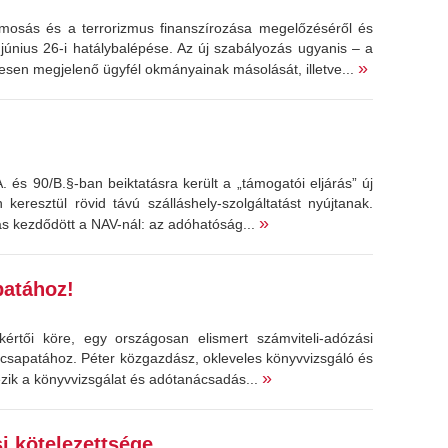
mosás és a terrorizmus finanszírozása megelőzéséről és
 június 26-i hatálybalépése. Az új szabályozás ugyanis – a
»
yesen megjelenő ügyfél okmányainak másolását, illetve...
. és 90/B.§-ban beiktatásra került a „támogatói eljárás” új
eresztül rövid távú szálláshely-szolgáltatást nyújtanak.
»
 kezdődött a NAV-nál: az adóhatóság...
patához!
értői köre, egy országosan elismert számviteli-adózási
n csapatához. Péter közgazdász, okleveles könyvvizsgáló és
»
ezik a könyvvizsgálat és adótanácsadás...
si kötelezettsége