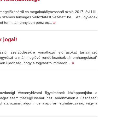
 megelőzéséről és megakadályozásáról szóló 2017. évi LIII.
en számos lényeges változtatást vezetett be. Az ügyvédek
»
eget tenni, amennyiben pénz és...
 jogai!
ztói szerződésekre vonatkozó előírásokat tartalmazó
 egyrészt a már meglévő rendelkezések „finomhangolását”
»
lyen újdonság, hogy a fogyasztó immáron...
dasági Versenyhivatal figyelmének középpontjába a
rságra számíthat egy webáruház, amennyiben a Gazdasági
ghatározásai, algoritmus alapú ármeghatározásai, vagy a