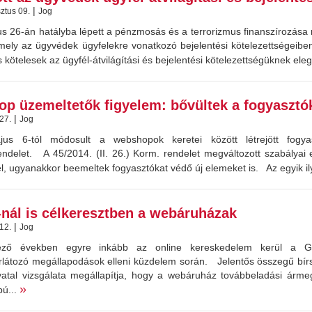
|
ztus 09.
Jog
us 26-án hatályba lépett a pénzmosás és a terrorizmus finanszírozása
amely az ügyvédek ügyfelekre vonatkozó bejelentési kötelezettségeib
s kötelesek az ügyfél-átvilágítási és bejelentési kötelezettségüknek el
p üzemeltetők figyelem: bővültek a fogyasztók
|
 27.
Jog
us 6-tól módosult a webshopok keretei között létrejött fogyas
ndelet. A 45/2014. (II. 26.) Korm. rendelet megváltozott szabályai
l, ugyanakkor beemeltek fogyasztókat védő új elemeket is. Az egyik i
nál is célkeresztben a webáruházak
|
 12.
Jog
ező években egyre inkább az online kereskedelem kerül a Gaz
rlátozó megállapodások elleni küzdelem során. Jelentős összegű bí
vatal vizsgálata megállapítja, hogy a webáruház továbbeladási árme
»
pú...