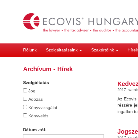
Ugrás
a
tartalomra
Rólunk
Szolgáltatásaink
Szakértőink
Híre
Archívum - Hírek
Szolgáltatás
Kedvez
2017. szept
Jog
Az Ecovis
Adózás
részére j
Könyvvizsgálat
ingatlan t
Könyvelés
Dátum -tól:
Jogsze
2017. szept