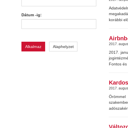
Adatvédel
megakadály
Dátum -ig:
korábbi el
Airbnb
2017. augus
Alkalmaz
Alaphelyzet
2017. janu
jogintézmé
Fontos és
Kardos
2017. augus
Örömmel j
szakemberr
adószakért
Változo