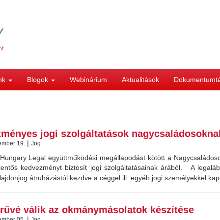
ink
Blogok
Webinárium
Aktualitások
Dokumentumt
ményes jogi szolgáltatások nagycsaládosokna
|
ember 19.
Jog
 Hungary Legal együttműködési megállapodást kötött a Nagycsaládoso
elentős kedvezményt biztosít jogi szolgáltatásainak árából. A lega
ulajdonjog átruházástól kezdve a céggel ill. egyéb jogi személyekkel kap
rűvé válik az okmánymásolatok készítése
|
ember 05.
Jog