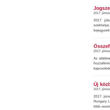
Jogszer
2017. június
2017. júl
székhelye
bejegyzett
Összef
2017. június
Az alábbi
hozzáféré
kapcsolódó
Új köz
2017. június
2017. júni
Hungary L
több vezető