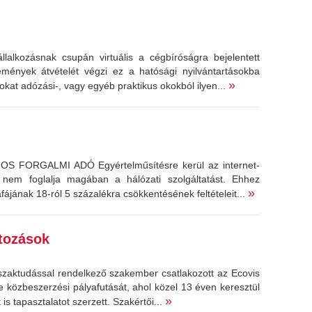
lalkozásnak csupán virtuális a cégbíróságra bejelentett
ények átvételét végzi ez a hatósági nyilvántartásokba
»
tokat adózási-, vagy egyéb praktikus okokból ilyen...
NOS FORGALMI ADÓ Egyértelműsítésre kerül az internet-
 nem foglalja magában a hálózati szolgáltatást. Ehhez
»
ájának 18-ról 5 százalékra csökkentésének feltételeit...
ltozások
 szaktudással rendelkező szakember csatlakozott az Ecovis
közbeszerzési pályafutását, ahol közel 13 éven keresztül
»
 is tapasztalatot szerzett. Szakértői...