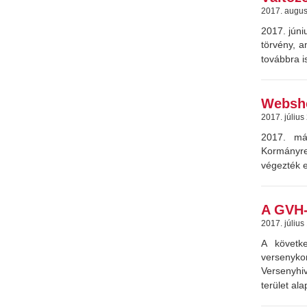
2017. augus
2017. júni
törvény, 
továbbra i
Websho
2017. július
2017. máj
Kormányre
végezték e
A GVH-
2017. július
A követk
versenyko
Versenyhi
terület ala