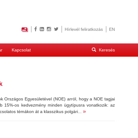
Hírlevél feliratkozás
EN
Keresés
ár
Kapcsolat
űrlap
Keresés
k
k Országos Egyesületével (NOE) arról, hogy a NOE tagjai
lább 15%-os kedvezmény minden ügytípusra vonatkozik: az
»
csolatos témákon át a klasszikus polgári...