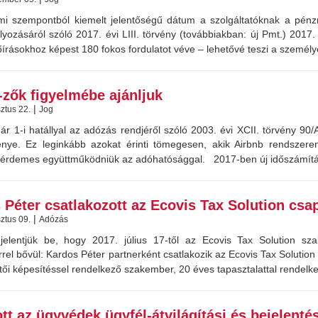
mi szempontból kiemelt jelentőségű dátum a szolgáltatóknak a pénz
ozásáról szóló 2017. évi LIII. törvény (továbbiakban: új Pmt.) 2017.
őírásokhoz képest 180 fokos fordulatot véve – lehetővé teszi a személ
-zők figyelmébe ajánljuk
|
ztus 22.
Jog
ár 1-i hatállyal az adózás rendjéről szóló 2003. évi XCII. törvény 90/A
nye. Ez leginkább azokat érinti tömegesen, akik Airbnb rendszeren k
 érdemes együttműködniük az adóhatósággal. 2017-ben új időszámítás
 Péter csatlakozott az Ecovis Tax Solution csa
|
ztus 09.
Adózás
elentjük be, hogy 2017. július 17-től az Ecovis Tax Solution szak
el bővül: Kardos Péter partnerként csatlakozik az Ecovis Tax Solutio
ői képesítéssel rendelkező szakember, 20 éves tapasztalattal rendelk
tt az ügyvédek ügyfél-átvilágítási és bejelenté