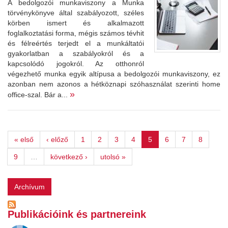
A bedolgozói munkaviszony a Munka
törvénykönyve által szabályozott, széles
körben ismert és alkalmazott
foglalkoztatási forma, mégis számos tévhit
és félreértés terjedt el a munkáltatói
gyakorlatban a szabályokról és a
kapcsolódó jogokról. Az otthonról
végezhető munka egyik altípusa a bedolgozói munkaviszony, ez
azonban nem azonos a hétköznapi szóhasználat szerinti home
»
office-szal. Bár a...
« első
‹ előző
1
2
3
4
5
6
7
8
9
…
következő ›
utolsó »
Archívum
Publikációink és partnereink