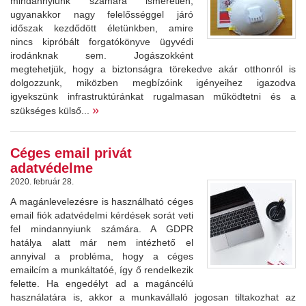
mindannyiunk számára ismeretlen,
ugyanakkor nagy felelősséggel járó
időszak kezdődött életünkben, amire
nincs kipróbált forgatókönyve ügyvédi
irodánknak sem. Jogászokként
megtehetjük, hogy a biztonságra törekedve akár otthonról is
dolgozzunk, miközben megbízóink igényeihez igazodva
igyekszünk infrastruktúránkat rugalmasan működtetni és a
»
szükséges külső...
Céges email privát
adatvédelme
2020. február 28.
A magánlevelezésre is használható céges
email fiók adatvédelmi kérdések sorát veti
fel mindannyiunk számára. A GDPR
hatálya alatt már nem intézhető el
annyival a probléma, hogy a céges
emailcím a munkáltatóé, így ő rendelkezik
felette. Ha engedélyt ad a magáncélú
használatára is, akkor a munkavállaló jogosan tiltakozhat az