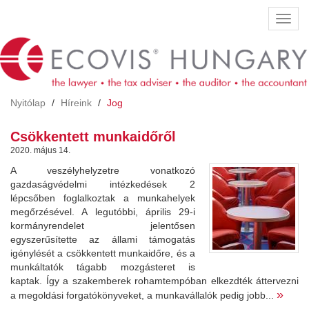
Ugrás
Navig
a
átkap
tartalomra
Nyitólap
Híreink
Jog
Csökkentett munkaidőről
2020. május 14.
A veszélyhelyzetre vonatkozó
gazdaságvédelmi intézkedések 2
lépcsőben foglalkoztak a munkahelyek
megőrzésével. A legutóbbi, április 29-i
kormányrendelet jelentősen
egyszerűsítette az állami támogatás
igénylését a csökkentett munkaidőre, és a
munkáltatók tágabb mozgásteret is
kaptak. Így a szakemberek rohamtempóban elkezdték áttervezni
»
a megoldási forgatókönyveket, a munkavállalók pedig jobb...